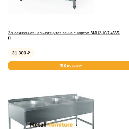
2-х секционная цельнотянутая ванна с бортом ВМЦ2-10/7-453Б-
П
31 300
₽
В корзину