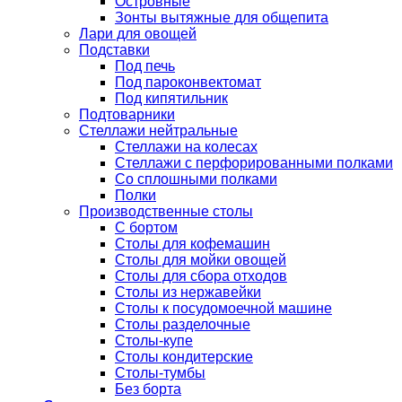
Островные
Зонты вытяжные для общепита
Лари для овощей
Подставки
Под печь
Под пароконвектомат
Под кипятильник
Подтоварники
Стеллажи нейтральные
Стеллажи на колесах
Стеллажи с перфорированными полками
Со сплошными полками
Полки
Производственные столы
С бортом
Столы для кофемашин
Столы для мойки овощей
Столы для сбора отходов
Столы из нержавейки
Столы к посудомоечной машине
Столы разделочные
Столы-купе
Столы кондитерские
Столы-тумбы
Без борта