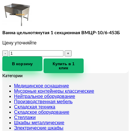
Ванна цельнотянутая 1 секционная ВМЦР-10/6-453Б
Цену уточняйте
Количество
товара
Ванна
В корзину
Купить в 1
клик
цельнотянутая
1
Категории
секционная
ВМЦР-10/6-
Медицинское оснащение
453Б
Мусорные контейнеры классические
Нейтральное оборудование
Производственная мебель
Складская техника
Складское оборудование
Стеллажи
Шкафы металлические
Электрические шкафы