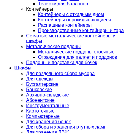
Тележки для баллонов
Контейнеры
Контейнеры с откидным дном
Контейнеры опрокидывающиеся
Распашные контейнеры
Производственные контейнеры и тара
Сетчатые метталлические контейнеры и
шкафы
Металлические поддоны
Металлические поддоны стоечные
Ограждения для паллет и поддонов
Поддоны и подставки для бочек
Шкафы
Для раздельного сбора мусора
Для одежды
Бухгалтерские
Банковские
Архивно-складские
Абонентские
Инструментальные
Картотечные
Компьютерные
Для хранения бочек
Для сбора и хранения ртутных ламп
Для хранения ЛВЖ