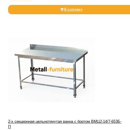
В корзину
2-х секционная цельнотянутая ванна с бортом ВМЦ2-14/7-653Б-
П