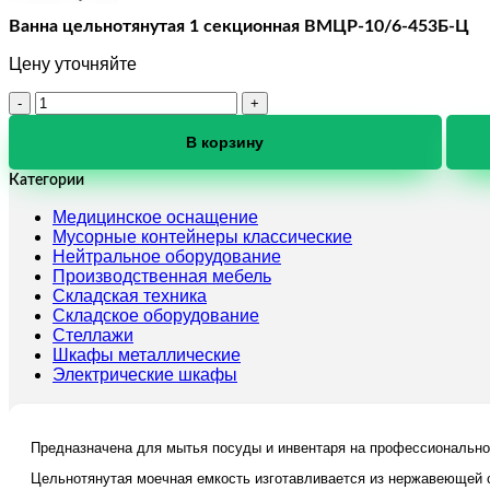
Ванна цельнотянутая 1 секционная ВМЦР-10/6-453Б-Ц
Цену уточняйте
Количество
товара
Ванна
В корзину
цельнотянутая
1
Категории
секционная
Медицинское оснащение
ВМЦР-10/6-
Мусорные контейнеры классические
453Б-
Нейтральное оборудование
Ц
Производственная мебель
Складская техника
Складское оборудование
Стеллажи
Шкафы металлические
Электрические шкафы
Предназначена для мытья посуды и инвентаря на профессионально
Цельнотянутая моечная емкость изготавливается из нержавеющей с