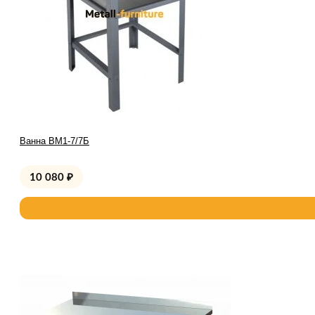
Ванна ВМ1-7/7Б
10 080
₽