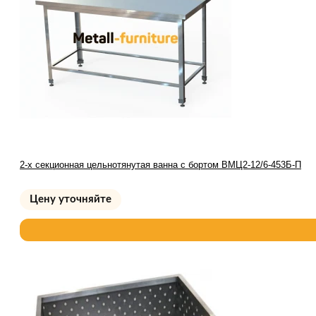
2-х секционная цельнотянутая ванна с бортом ВМЦ2-12/6-453Б-П
Цену уточняйте