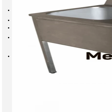
INFO@METALL-FURNITURE.RU
8 (800) 333-87-80
Корзина
Корзина пуста.