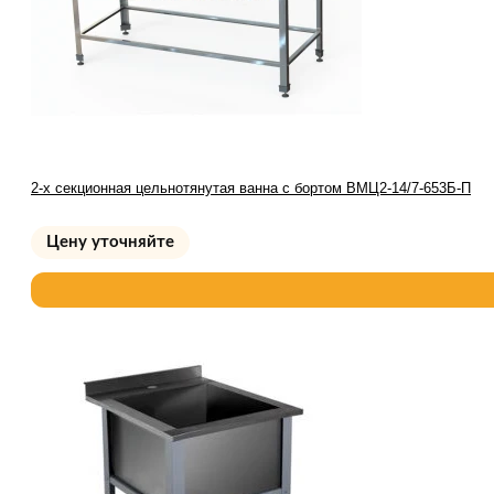
2-х секционная цельнотянутая ванна с бортом ВМЦ2-14/7-653Б-П
Цену уточняйте