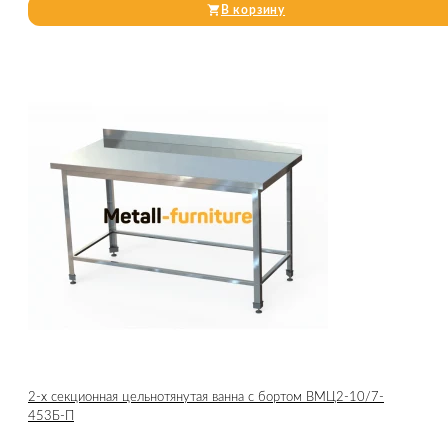
В корзину
2-х секционная цельнотянутая ванна с бортом ВМЦ2-10/7-
453Б-П