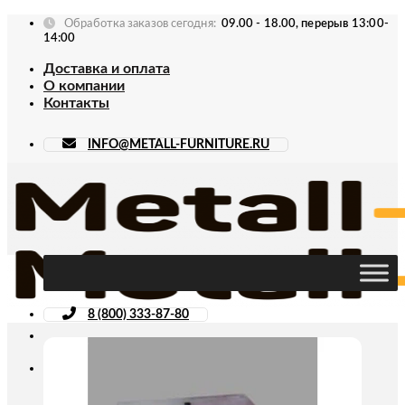
Skip
Обработка заказов сегодня:
09.00 - 18.00, перерыв 13:00-
to
14:00
content
Доставка и оплата
О компании
Контакты
INFO@METALL-FURNITURE.RU
8 (800) 333-87-80
Искать: