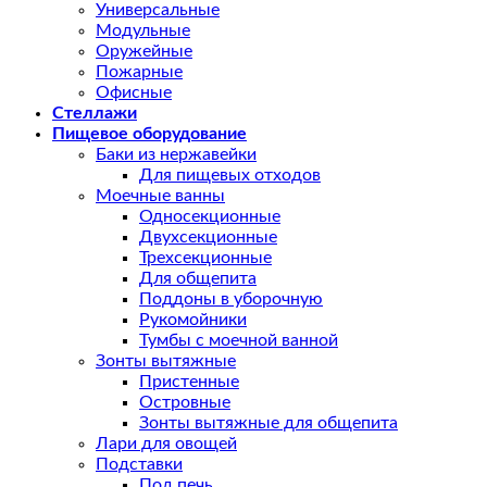
Универсальные
Модульные
Оружейные
Пожарные
Офисные
Стеллажи
Пищевое оборудование
Баки из нержавейки
Для пищевых отходов
Моечные ванны
Односекционные
Двухсекционные
Трехсекционные
Для общепита
Поддоны в уборочную
Рукомойники
Тумбы с моечной ванной
Зонты вытяжные
Пристенные
Островные
Зонты вытяжные для общепита
Лари для овощей
Подставки
Под печь