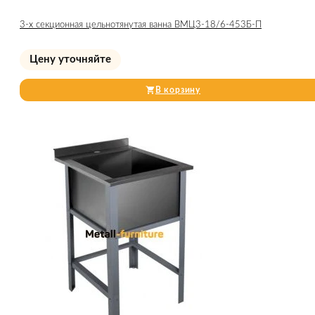
3-х секционная цельнотянутая ванна ВМЦ3-18/6-453Б-П
Цену уточняйте
В корзину