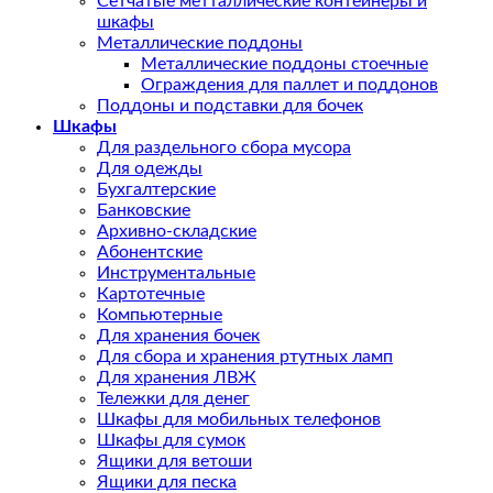
Сетчатые метталлические контейнеры и
шкафы
Металлические поддоны
Металлические поддоны стоечные
Ограждения для паллет и поддонов
Поддоны и подставки для бочек
Шкафы
Для раздельного сбора мусора
Для одежды
Бухгалтерские
Банковские
Архивно-складские
Абонентские
Инструментальные
Картотечные
Компьютерные
Для хранения бочек
Для сбора и хранения ртутных ламп
Для хранения ЛВЖ
Тележки для денег
Шкафы для мобильных телефонов
Шкафы для сумок
Ящики для ветоши
Ящики для песка