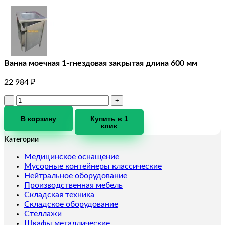
Ванна моечная 1-гнездовая закрытая длина 600 мм
22 984
₽
Количество
товара
Ванна
В корзину
Купить в 1
клик
моечная
1-
Категории
гнездовая
закрытая
Медицинское оснащение
длина
Мусорные контейнеры классические
600
Нейтральное оборудование
мм
Производственная мебель
Складская техника
Складское оборудование
Стеллажи
Шкафы металлические