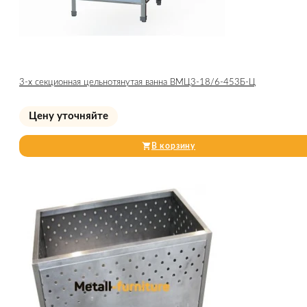
3-х секционная цельнотянутая ванна ВМЦ3-18/6-453Б-Ц
Цену уточняйте
В корзину