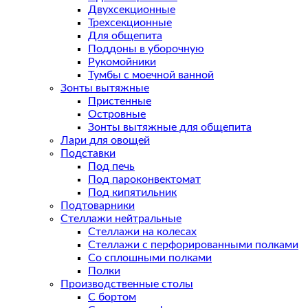
Двухсекционные
Трехсекционные
Для общепита
Поддоны в уборочную
Рукомойники
Тумбы с моечной ванной
Зонты вытяжные
Пристенные
Островные
Зонты вытяжные для общепита
Лари для овощей
Подставки
Под печь
Под пароконвектомат
Под кипятильник
Подтоварники
Стеллажи нейтральные
Стеллажи на колесах
Стеллажи с перфорированными полками
Со сплошными полками
Полки
Производственные столы
С бортом