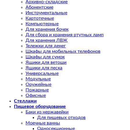
Архивно-складские
Абонентские
Инструментальные
Картотечные
Компьютерные
Для хранения бочек
Для сбора и хранения ртутных ламп
Для хранения ЛВЖ
Тележки для денег
Шкафы для мобильных телефонов
Шкафы для сумок
Ящики для ветоши
Ящики для песка
Универсальные
Модульные
Оружейные
Пожарные
Офисные
Стеллажи
Пищевое оборудование
Баки из нержавейки
Для пищевых отходов
Моечные ванны
Односекционные