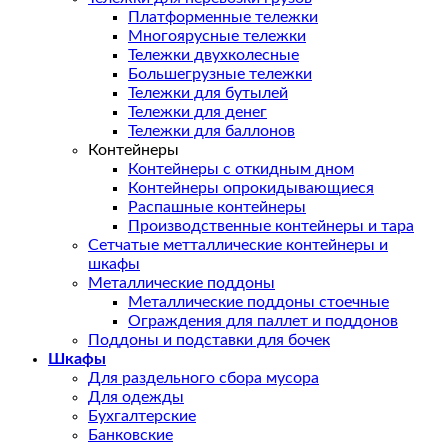
Платформенные тележки
Многоярусные тележки
Тележки двухколесные
Большегрузные тележки
Тележки для бутылей
Тележки для денег
Тележки для баллонов
Контейнеры
Контейнеры с откидным дном
Контейнеры опрокидывающиеся
Распашные контейнеры
Производственные контейнеры и тара
Сетчатые метталлические контейнеры и
шкафы
Металлические поддоны
Металлические поддоны стоечные
Ограждения для паллет и поддонов
Поддоны и подставки для бочек
Шкафы
Для раздельного сбора мусора
Для одежды
Бухгалтерские
Банковские