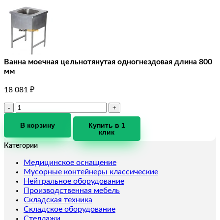
Ванна моечная цельнотянутая одногнездовая длина 800
мм
18 081
₽
Количество
товара
Ванна
В корзину
Купить в 1
клик
моечная
цельнотянутая
Категории
одногнездовая
длина
Медицинское оснащение
800
Мусорные контейнеры классические
мм
Нейтральное оборудование
Производственная мебель
Складская техника
Складское оборудование
Стеллажи