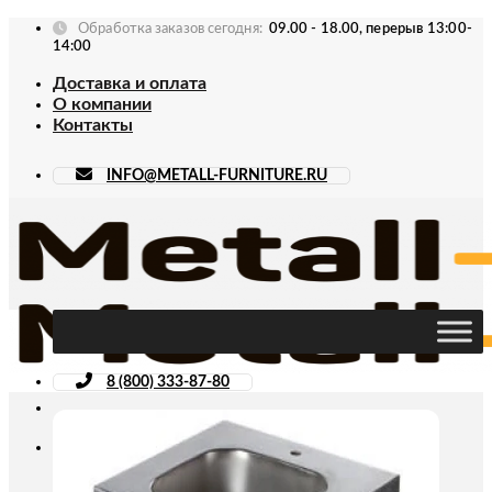
Skip
Обработка заказов сегодня:
09.00 - 18.00, перерыв 13:00-
to
14:00
content
Доставка и оплата
О компании
Контакты
INFO@METALL-FURNITURE.RU
8 (800) 333-87-80
Искать: