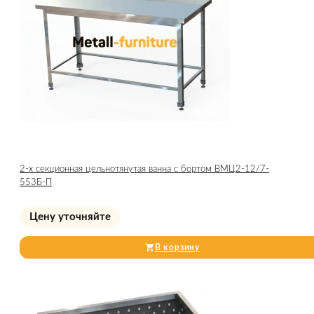
2-х секционная цельнотянутая ванна с бортом ВМЦ2-12/7-
553Б-П
Цену уточняйте
В корзину