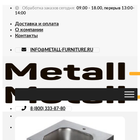
Skip
Обработка заказов сегодня:
09.00 - 18.00, перерыв 13:00-
to
14:00
content
Доставка и оплата
О компании
Контакты
INFO@METALL-FURNITURE.RU
8 (800) 333-87-80
Искать: