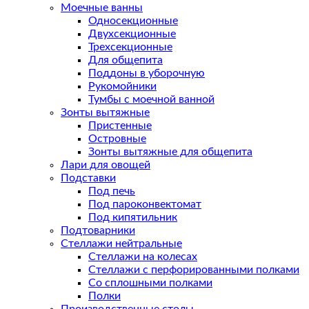
Моечные ванны
Односекционные
Двухсекционные
Трехсекционные
Для общепита
Поддоны в уборочную
Рукомойники
Тумбы с моечной ванной
Зонты вытяжные
Пристенные
Островные
Зонты вытяжные для общепита
Лари для овощей
Подставки
Под печь
Под пароконвектомат
Под кипятильник
Подтоварники
Стеллажи нейтральные
Стеллажи на колесах
Стеллажи с перфорированными полками
Со сплошными полками
Полки
Производственные столы