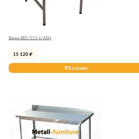
Ванна ВВ1/553-6/6БН
15 120
₽
В корзину