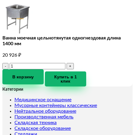
Ванна моечная цельнотянутая одногнездовая длина
1400 мм
20 926
₽
Количество
товара
Ванна
В корзину
Купить в 1
клик
моечная
цельнотянутая
Категории
одногнездовая
длина
Медицинское оснащение
1400
Мусорные контейнеры классические
мм
Нейтральное оборудование
Производственная мебель
Складская техника
Складское оборудование
Стеллажи