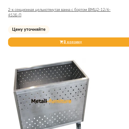
2-х секционная цельнотянутая ванна с бортом ВМЦ2-12/6-
453Б-П
Цену уточняйте
В корзину