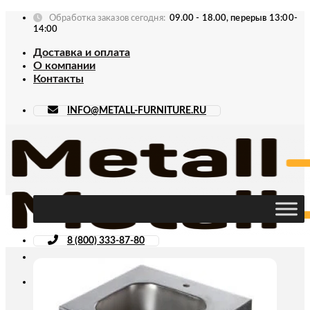
Skip
Обработка заказов сегодня:
09.00 - 18.00, перерыв 13:00-
to
14:00
content
Доставка и оплата
О компании
Контакты
INFO@METALL-FURNITURE.RU
8 (800) 333-87-80
Искать: