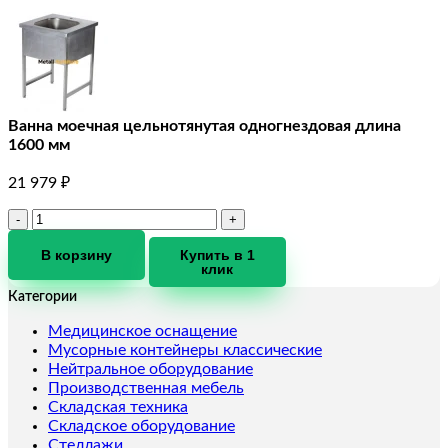
Ванна моечная цельнотянутая одногнездовая длина
1600 мм
21 979
₽
Количество
товара
Ванна
В корзину
Купить в 1
клик
моечная
цельнотянутая
Категории
одногнездовая
длина
Медицинское оснащение
1600
Мусорные контейнеры классические
мм
Нейтральное оборудование
Производственная мебель
Складская техника
Складское оборудование
Стеллажи