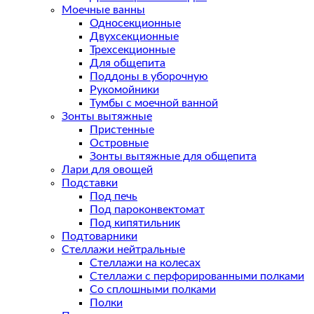
Моечные ванны
Односекционные
Двухсекционные
Трехсекционные
Для общепита
Поддоны в уборочную
Рукомойники
Тумбы с моечной ванной
Зонты вытяжные
Пристенные
Островные
Зонты вытяжные для общепита
Лари для овощей
Подставки
Под печь
Под пароконвектомат
Под кипятильник
Подтоварники
Стеллажи нейтральные
Стеллажи на колесах
Стеллажи с перфорированными полками
Со сплошными полками
Полки