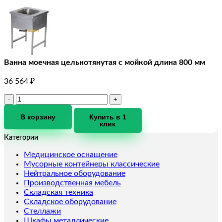
Ванна моечная цельнотянутая с мойкой длина 800 мм
36 564
₽
Количество
товара
Ванна
В корзину
Купить в 1
клик
моечная
цельнотянутая
Категории
с
мойкой
Медицинское оснащение
длина
Мусорные контейнеры классические
800
Нейтральное оборудование
мм
Производственная мебель
Складская техника
Складское оборудование
Стеллажи
Шкафы металлические