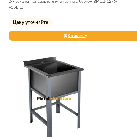
2-х секционная цельнотянутая ванна с бортом ВМЦ2-12/6-
453Б-Ц
Цену уточняйте
В корзину