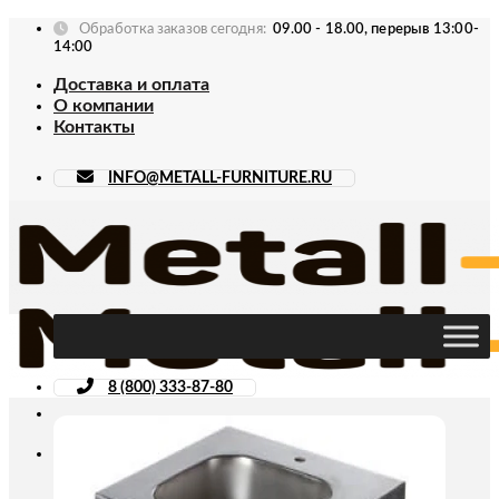
Skip
Обработка заказов сегодня:
09.00 - 18.00, перерыв 13:00-
to
14:00
content
Доставка и оплата
О компании
Контакты
INFO@METALL-FURNITURE.RU
8 (800) 333-87-80
Искать: