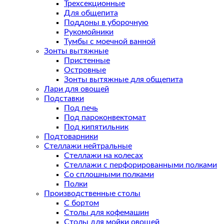
Трехсекционные
Для общепита
Поддоны в уборочную
Рукомойники
Тумбы с моечной ванной
Зонты вытяжные
Пристенные
Островные
Зонты вытяжные для общепита
Лари для овощей
Подставки
Под печь
Под пароконвектомат
Под кипятильник
Подтоварники
Стеллажи нейтральные
Стеллажи на колесах
Стеллажи с перфорированными полками
Со сплошными полками
Полки
Производственные столы
С бортом
Столы для кофемашин
Столы для мойки овощей