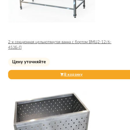
2-х секционная цельнотянутая ванна с бортом ВМЦ2-12/6-
453Б-П
Цену уточняйте
В корзину