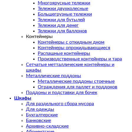
Многоярусные тележки
Тележки двухколесные
Большегрузные тележки
Тележки для бутылей
Тележки для денег
Тележки для баллонов
Контейнеры
Контейнеры с откидным дном
Контейнеры опрокидывающиеся
Распашные контейнеры
Производственные контейнеры и тара
Сетчатые метталлические контейнеры и
шкафы
Металлические поддоны
Металлические поддоны стоечные
Ограждения для паллет и поддонов
Поддоны и подставки для бочек
Шкафы
Для раздельного сбора мусора
Для одежды
Бухгалтерские
Банковские
Архивно-складские
Абонентские