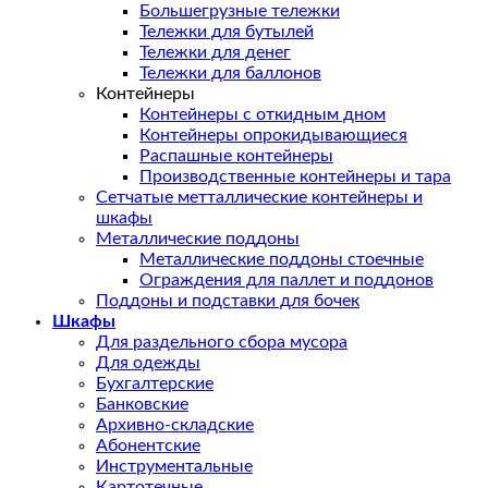
Большегрузные тележки
Тележки для бутылей
Тележки для денег
Тележки для баллонов
Контейнеры
Контейнеры с откидным дном
Контейнеры опрокидывающиеся
Распашные контейнеры
Производственные контейнеры и тара
Сетчатые метталлические контейнеры и
шкафы
Металлические поддоны
Металлические поддоны стоечные
Ограждения для паллет и поддонов
Поддоны и подставки для бочек
Шкафы
Для раздельного сбора мусора
Для одежды
Бухгалтерские
Банковские
Архивно-складские
Абонентские
Инструментальные
Картотечные