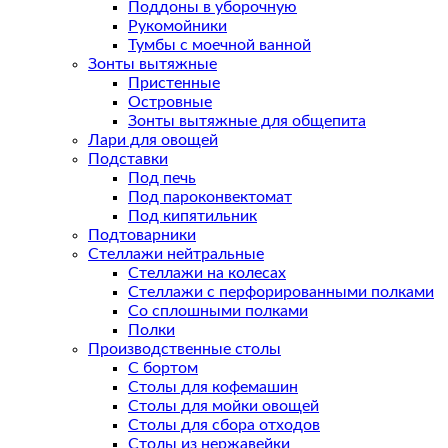
Поддоны в уборочную
Рукомойники
Тумбы с моечной ванной
Зонты вытяжные
Пристенные
Островные
Зонты вытяжные для общепита
Лари для овощей
Подставки
Под печь
Под пароконвектомат
Под кипятильник
Подтоварники
Стеллажи нейтральные
Стеллажи на колесах
Стеллажи с перфорированными полками
Со сплошными полками
Полки
Производственные столы
С бортом
Столы для кофемашин
Столы для мойки овощей
Столы для сбора отходов
Столы из нержавейки