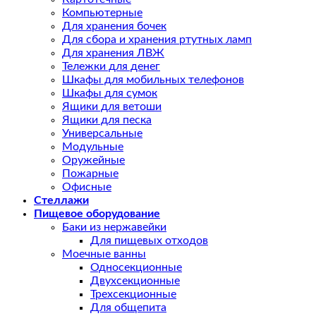
Компьютерные
Для хранения бочек
Для сбора и хранения ртутных ламп
Для хранения ЛВЖ
Тележки для денег
Шкафы для мобильных телефонов
Шкафы для сумок
Ящики для ветоши
Ящики для песка
Универсальные
Модульные
Оружейные
Пожарные
Офисные
Стеллажи
Пищевое оборудование
Баки из нержавейки
Для пищевых отходов
Моечные ванны
Односекционные
Двухсекционные
Трехсекционные
Для общепита