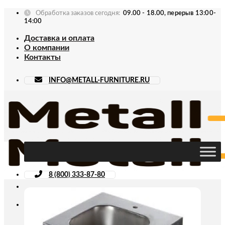
Skip
Обработка заказов сегодня:
09.00 - 18.00, перерыв 13:00-
to
14:00
content
Доставка и оплата
О компании
Контакты
INFO@METALL-FURNITURE.RU
8 (800) 333-87-80
Искать: