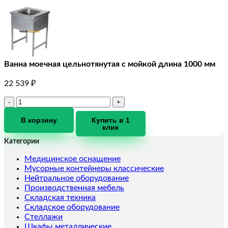
Ванна моечная цельнотянутая с мойкой длина 1000 мм
22 539
₽
Количество
товара
Ванна
В корзину
Купить в 1
клик
моечная
цельнотянутая
Категории
с
мойкой
Медицинское оснащение
длина
Мусорные контейнеры классические
1000
Нейтральное оборудование
мм
Производственная мебель
Складская техника
Складское оборудование
Стеллажи
Шкафы металлические