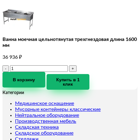
Ванна моечная цельнотянутая трехгнездовая длина 1600
мм
36 936
₽
Количество
товара
Ванна
В корзину
Купить в 1
клик
моечная
цельнотянутая
Категории
трехгнездовая
длина
Медицинское оснащение
1600
Мусорные контейнеры классические
мм
Нейтральное оборудование
Производственная мебель
Складская техника
Складское оборудование
Стеллажи