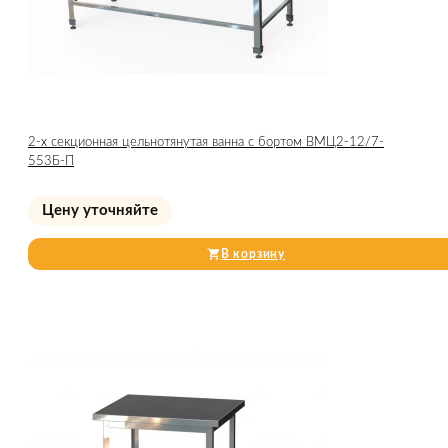
2-х секционная цельнотянутая ванна с бортом ВМЦ2-12/7-
553Б-П
Цену уточняйте
В корзину