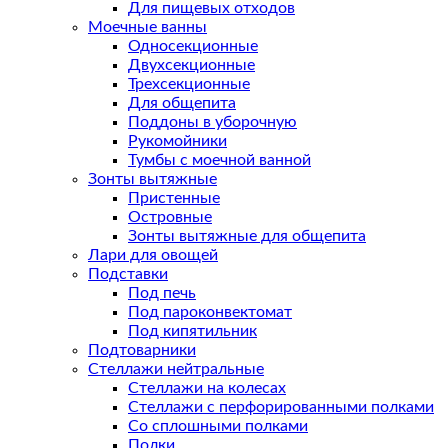
Для пищевых отходов
Моечные ванны
Односекционные
Двухсекционные
Трехсекционные
Для общепита
Поддоны в уборочную
Рукомойники
Тумбы с моечной ванной
Зонты вытяжные
Пристенные
Островные
Зонты вытяжные для общепита
Лари для овощей
Подставки
Под печь
Под пароконвектомат
Под кипятильник
Подтоварники
Стеллажи нейтральные
Стеллажи на колесах
Стеллажи с перфорированными полками
Со сплошными полками
Полки