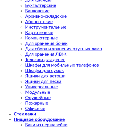
Бухгалтерские
Банковские
Архивно-складские
Абонентские
Инструментальные
Картотечные
Компьютерные
Для хранения бочек
Для сбора и хранения ртутных ламп
Для хранения ЛВЖ
Тележки для денег
Шкафы для мобильных телефонов
Шкафы для сумок
Ящики для ветоши
Ящики для песка
Универсальные
Модульные
Оружейные
Пожарные
Офисные
Стеллажи
Пищевое оборудование
Баки из нержавейки