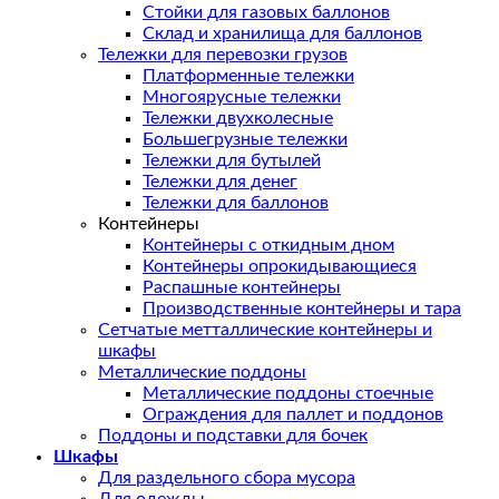
Стойки для газовых баллонов
Склад и хранилища для баллонов
Тележки для перевозки грузов
Платформенные тележки
Многоярусные тележки
Тележки двухколесные
Большегрузные тележки
Тележки для бутылей
Тележки для денег
Тележки для баллонов
Контейнеры
Контейнеры с откидным дном
Контейнеры опрокидывающиеся
Распашные контейнеры
Производственные контейнеры и тара
Сетчатые метталлические контейнеры и
шкафы
Металлические поддоны
Металлические поддоны стоечные
Ограждения для паллет и поддонов
Поддоны и подставки для бочек
Шкафы
Для раздельного сбора мусора
Для одежды