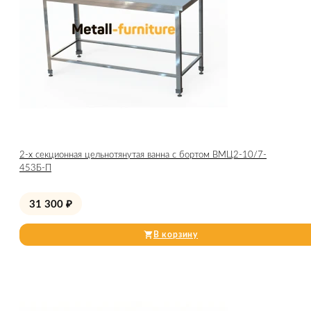
2-х секционная цельнотянутая ванна с бортом ВМЦ2-10/7-
453Б-П
31 300
₽
В корзину