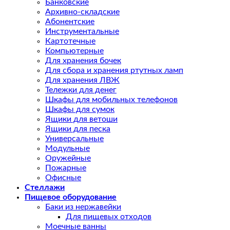
Банковские
Архивно-складские
Абонентские
Инструментальные
Картотечные
Компьютерные
Для хранения бочек
Для сбора и хранения ртутных ламп
Для хранения ЛВЖ
Тележки для денег
Шкафы для мобильных телефонов
Шкафы для сумок
Ящики для ветоши
Ящики для песка
Универсальные
Модульные
Оружейные
Пожарные
Офисные
Стеллажи
Пищевое оборудование
Баки из нержавейки
Для пищевых отходов
Моечные ванны