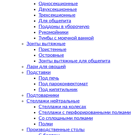
Односекционные
Двухсекционные
Трехсекционные
Для общепита
Поддоны в уборочную
Рукомойники
Тумбы с моечной ванной
Зонты вытяжные
Пристенные
Островные
Зонты вытяжные для общепита
Лари для овощей
Подставки
Под печь
Под пароконвектомат
Под кипятильник
Подтоварники
Стеллажи нейтральные
Стеллажи на колесах
Стеллажи с перфорированными полками
Со сплошными полками
Полки
Производственные столы