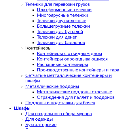
Тележки для перевозки грузов
Платформенные тележки
Многоярусные тележки
Тележки двухколесные
Большегрузные тележки
Тележки для бутылей
Тележки для денег
Тележки для баллонов
Контейнеры
Контейнеры с откидным дном
Контейнеры опрокидывающиеся
Распашные контейнеры
Производственные контейнеры и тара
Сетчатые метталлические контейнеры и
шкафы
Металлические поддоны
Металлические поддоны стоечные
Ограждения для паллет и поддонов
Поддоны и подставки для бочек
Шкафы
Для раздельного сбора мусора
Для одежды
Бухгалтерские