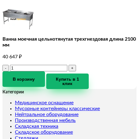
Ванна моечная цельнотянутая трехгнездовая длина 2100
мм
40 647
₽
Количество
товара
Ванна
В корзину
Купить в 1
клик
моечная
цельнотянутая
Категории
трехгнездовая
длина
Медицинское оснащение
2100
Мусорные контейнеры классические
мм
Нейтральное оборудование
Производственная мебель
Складская техника
Складское оборудование
Стеллажи