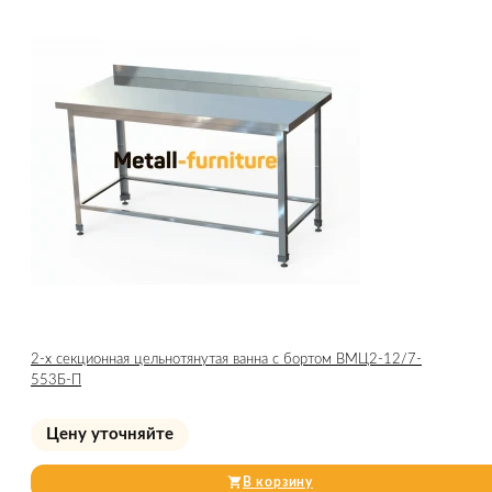
2-х секционная цельнотянутая ванна с бортом ВМЦ2-12/7-
553Б-П
Цену уточняйте
В корзину