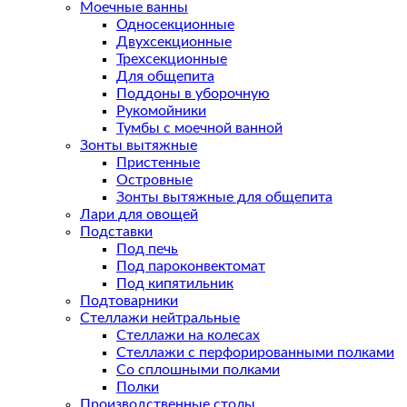
Моечные ванны
Односекционные
Двухсекционные
Трехсекционные
Для общепита
Поддоны в уборочную
Рукомойники
Тумбы с моечной ванной
Зонты вытяжные
Пристенные
Островные
Зонты вытяжные для общепита
Лари для овощей
Подставки
Под печь
Под пароконвектомат
Под кипятильник
Подтоварники
Стеллажи нейтральные
Стеллажи на колесах
Стеллажи с перфорированными полками
Со сплошными полками
Полки
Производственные столы