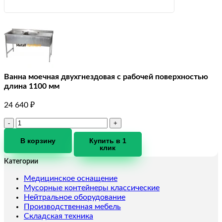
Ванна моечная двухгнездовая с рабочей поверхностью
длина 1100 мм
24 640
₽
Количество
товара
Ванна
В корзину
Купить в 1
клик
моечная
двухгнездовая
Категории
с
рабочей
Медицинское оснащение
поверхностью
Мусорные контейнеры классические
длина
Нейтральное оборудование
1100
Производственная мебель
мм
Складская техника