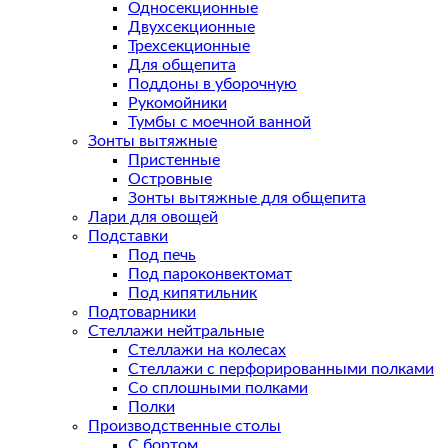
Односекционные
Двухсекционные
Трехсекционные
Для общепита
Поддоны в уборочную
Рукомойники
Тумбы с моечной ванной
Зонты вытяжные
Пристенные
Островные
Зонты вытяжные для общепита
Лари для овощей
Подставки
Под печь
Под пароконвектомат
Под кипятильник
Подтоварники
Стеллажи нейтральные
Стеллажи на колесах
Стеллажи с перфорированными полками
Со сплошными полками
Полки
Производственные столы
С бортом