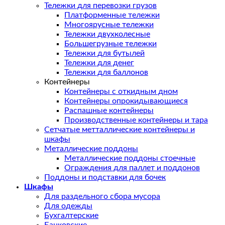
Тележки для перевозки грузов
Платформенные тележки
Многоярусные тележки
Тележки двухколесные
Большегрузные тележки
Тележки для бутылей
Тележки для денег
Тележки для баллонов
Контейнеры
Контейнеры с откидным дном
Контейнеры опрокидывающиеся
Распашные контейнеры
Производственные контейнеры и тара
Сетчатые метталлические контейнеры и
шкафы
Металлические поддоны
Металлические поддоны стоечные
Ограждения для паллет и поддонов
Поддоны и подставки для бочек
Шкафы
Для раздельного сбора мусора
Для одежды
Бухгалтерские