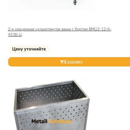
2-х секционная цельнотянутая ванна с бортом ВМЦ2-12/6-
453Б-Ц
Цену уточняйте
В корзину