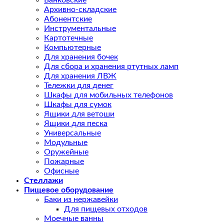
Банковские
Архивно-складские
Абонентские
Инструментальные
Картотечные
Компьютерные
Для хранения бочек
Для сбора и хранения ртутных ламп
Для хранения ЛВЖ
Тележки для денег
Шкафы для мобильных телефонов
Шкафы для сумок
Ящики для ветоши
Ящики для песка
Универсальные
Модульные
Оружейные
Пожарные
Офисные
Стеллажи
Пищевое оборудование
Баки из нержавейки
Для пищевых отходов
Моечные ванны