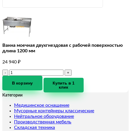
Ванна моечная двухгнездовая с рабочей поверхностью
длина 1200 мм
24 940
₽
Количество
товара
Ванна
В корзину
Купить в 1
клик
моечная
двухгнездовая
Категории
с
рабочей
Медицинское оснащение
поверхностью
Мусорные контейнеры классические
длина
Нейтральное оборудование
1200
Производственная мебель
мм
Складская техника