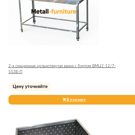
2-х секционная цельнотянутая ванна с бортом ВМЦ2-12/7-
553Б-П
Цену уточняйте
В корзину