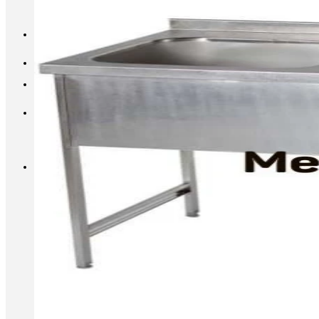
INFO@METALL-FURNITURE.RU
8 (800) 333-87-80
Корзина
Корзина пуста.