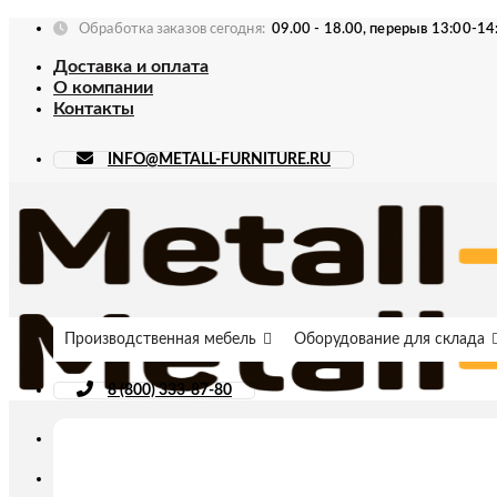
Skip
Обработка заказов сегодня:
09.00 - 18.00, перерыв 13:00-14
to
Доставка и оплата
content
О компании
Контакты
INFO@METALL-FURNITURE.RU
Производственная мебель
Оборудование для склада
8 (800) 333-87-80
Искать: