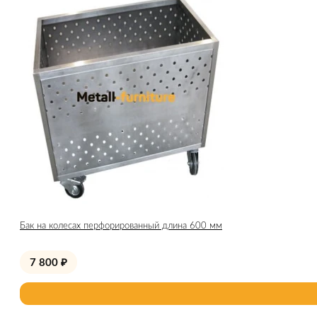
Бак на колесах перфорированный длина 600 мм
7 800
₽