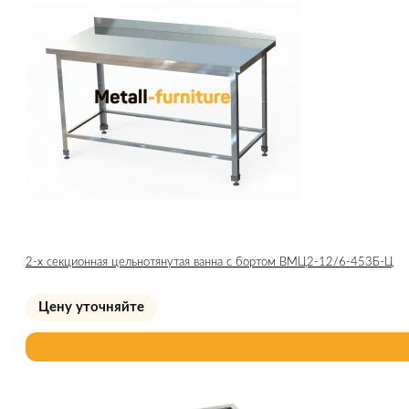
2-х секционная цельнотянутая ванна с бортом ВМЦ2-12/6-453Б-Ц
Цену уточняйте