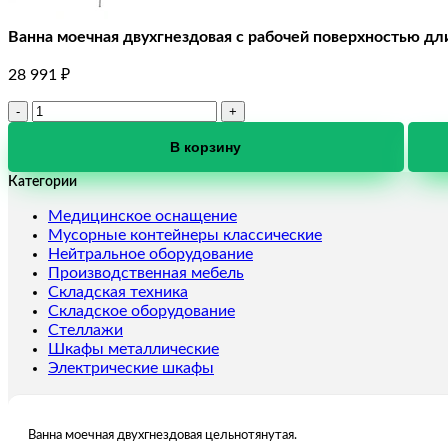
Ванна моечная двухгнездовая с рабочей поверхностью дл
28 991
₽
Количество
товара
Ванна
В корзину
моечная
Категории
двухгнездовая
с
Медицинское оснащение
рабочей
Мусорные контейнеры классические
поверхностью
Нейтральное оборудование
длина
Производственная мебель
1800
Складская техника
мм
Складское оборудование
Стеллажи
Шкафы металлические
Электрические шкафы
Ванна моечная двухгнездовая цельнотянутая.