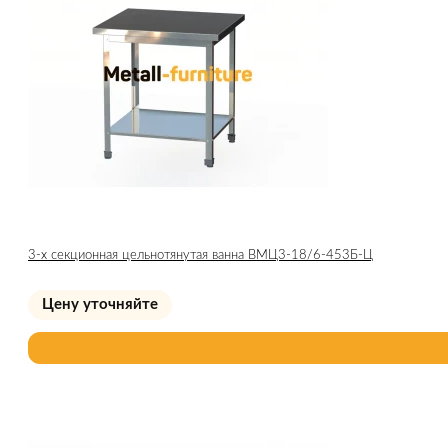
3-х секционная цельнотянутая ванна ВМЦ3-18/6-453Б-Ц
Цену уточняйте