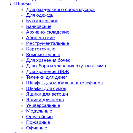
Шкафы
Для раздельного сбора мусора
Для одежды
Бухгалтерские
Банковские
Архивно-складские
Абонентские
Инструментальные
Картотечные
Компьютерные
Для хранения бочек
Для сбора и хранения ртутных ламп
Для хранения ЛВЖ
Тележки для денег
Шкафы для мобильных телефонов
Шкафы для сумок
Ящики для ветоши
Ящики для песка
Универсальные
Модульные
Оружейные
Пожарные
Офисные