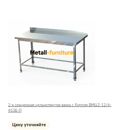
2-х секционная цельнотянутая ванна с бортом ВМЦ2-12/6-
453Б-П
Цену уточняйте