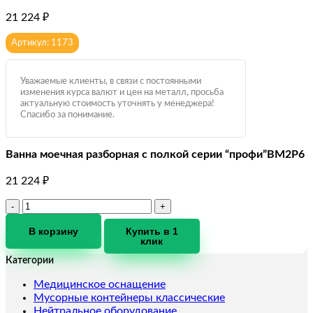
21 224
₽
Артикул: 1173
Уважаемые клиенты, в связи с постоянными
изменения курса валют и цен на металл, просьба
актуальную стоимость уточнять у менеджера!
Спасибо за понимание.
Ванна моечная разборная с полкой серии “профи”ВМ2Р6
21 224
₽
Количество
товара
Ванна
В корзину
Купить в 1
клик
моечная
разборная
Категории
с
полкой
Медицинское оснащение
серии
Мусорные контейнеры классические
"профи"ВМ2Р6
Нейтральное оборудование