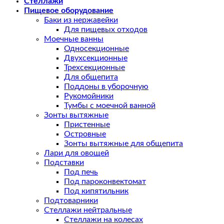
Стеллажи
Пищевое оборудование
Баки из нержавейки
Для пищевых отходов
Моечные ванны
Односекционные
Двухсекционные
Трехсекционные
Для общепита
Поддоны в уборочную
Рукомойники
Тумбы с моечной ванной
Зонты вытяжные
Пристенные
Островные
Зонты вытяжные для общепита
Лари для овощей
Подставки
Под печь
Под пароконвектомат
Под кипятильник
Подтоварники
Стеллажи нейтральные
Стеллажи на колесах