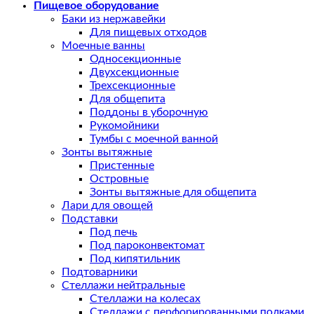
Пищевое оборудование
Баки из нержавейки
Для пищевых отходов
Моечные ванны
Односекционные
Двухсекционные
Трехсекционные
Для общепита
Поддоны в уборочную
Рукомойники
Тумбы с моечной ванной
Зонты вытяжные
Пристенные
Островные
Зонты вытяжные для общепита
Лари для овощей
Подставки
Под печь
Под пароконвектомат
Под кипятильник
Подтоварники
Стеллажи нейтральные
Стеллажи на колесах
Стеллажи с перфорированными полками