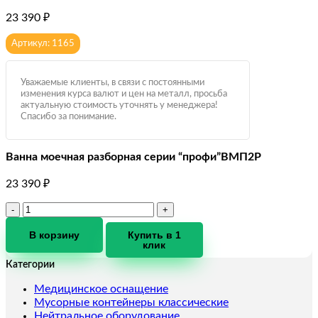
23 390
₽
Артикул: 1165
Уважаемые клиенты, в связи с постоянными
изменения курса валют и цен на металл, просьба
актуальную стоимость уточнять у менеджера!
Спасибо за понимание.
Ванна моечная разборная серии “профи”ВМП2Р
23 390
₽
Количество
товара
Ванна
В корзину
Купить в 1
клик
моечная
разборная
Категории
серии
"профи"ВМП2Р
Медицинское оснащение
Мусорные контейнеры классические
Нейтральное оборудование