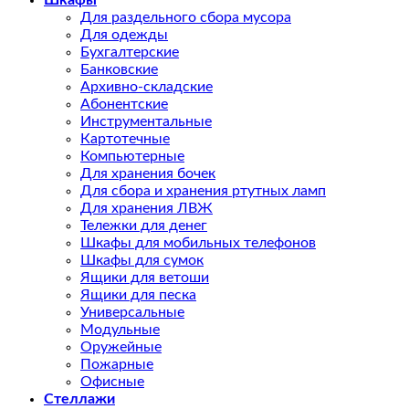
Шкафы
Для раздельного сбора мусора
Для одежды
Бухгалтерские
Банковские
Архивно-складские
Абонентские
Инструментальные
Картотечные
Компьютерные
Для хранения бочек
Для сбора и хранения ртутных ламп
Для хранения ЛВЖ
Тележки для денег
Шкафы для мобильных телефонов
Шкафы для сумок
Ящики для ветоши
Ящики для песка
Универсальные
Модульные
Оружейные
Пожарные
Офисные
Стеллажи