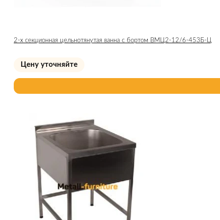
2-х секционная цельнотянутая ванна с бортом ВМЦ2-12/6-453Б-Ц
Цену уточняйте