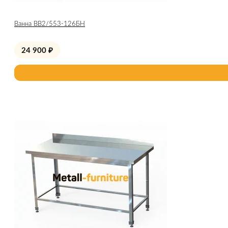
Ванна ВВ2/553-126БН
24 900
₽