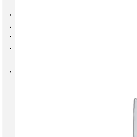
INFO@METALL-FURNITURE.RU
8 (800) 333-87-80
Корзина
Корзина пуста.