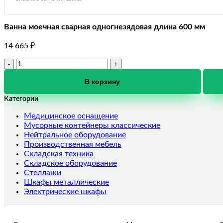
Ванна моечная сварная одногнезядовая длина 600 мм
14 665
₽
Количество
товара
Ванна
В корзину
моечная
Категории
сварная
одногнезядовая
Медицинское оснащение
длина
Мусорные контейнеры классические
600
Нейтральное оборудование
мм
Производственная мебель
Складская техника
Складское оборудование
Стеллажи
Шкафы металлические
Электрические шкафы