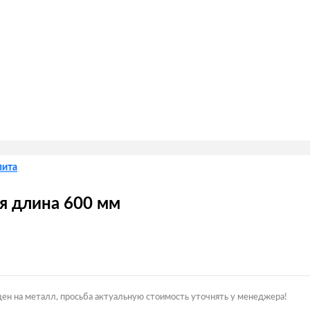
пита
я длина 600 мм
цен на металл, просьба актуальную стоимость уточнять у менеджера!