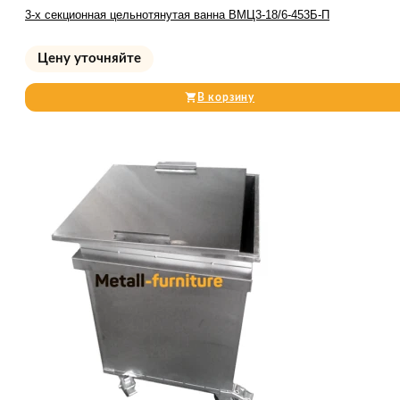
3-х секционная цельнотянутая ванна ВМЦ3-18/6-453Б-П
Цену уточняйте
В корзину