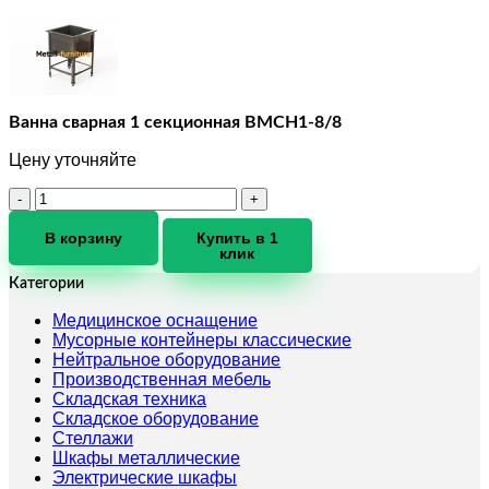
Ванна сварная 1 секционная ВМСН1-8/8
Цену уточняйте
Количество
товара
Ванна
В корзину
Купить в 1
клик
сварная
1
Категории
секционная
ВМСН1-
Медицинское оснащение
8/8
Мусорные контейнеры классические
Нейтральное оборудование
Производственная мебель
Складская техника
Складское оборудование
Стеллажи
Шкафы металлические
Электрические шкафы