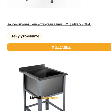
3-х секционная цельнотянутая ванна ВМЦ3-18/7-553Б-П
Цену уточняйте
В корзину