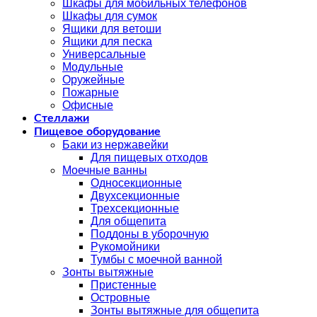
Шкафы для мобильных телефонов
Шкафы для сумок
Ящики для ветоши
Ящики для песка
Универсальные
Модульные
Оружейные
Пожарные
Офисные
Стеллажи
Пищевое оборудование
Баки из нержавейки
Для пищевых отходов
Моечные ванны
Односекционные
Двухсекционные
Трехсекционные
Для общепита
Поддоны в уборочную
Рукомойники
Тумбы с моечной ванной
Зонты вытяжные
Пристенные
Островные
Зонты вытяжные для общепита