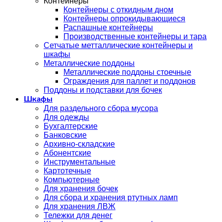
Контейнеры
Контейнеры с откидным дном
Контейнеры опрокидывающиеся
Распашные контейнеры
Производственные контейнеры и тара
Сетчатые метталлические контейнеры и
шкафы
Металлические поддоны
Металлические поддоны стоечные
Ограждения для паллет и поддонов
Поддоны и подставки для бочек
Шкафы
Для раздельного сбора мусора
Для одежды
Бухгалтерские
Банковские
Архивно-складские
Абонентские
Инструментальные
Картотечные
Компьютерные
Для хранения бочек
Для сбора и хранения ртутных ламп
Для хранения ЛВЖ
Тележки для денег