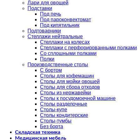
Лари для овощей
Подставки
Под печь
Под пароконвектомат
Под кипятильник
Подтоварники
Стеллажи нейтральные
Стеллажи на колесах
Стеллажи с перфорированными полками
Со сплошными полками
Полки
Производственные столы
С бортом
Столы для кофемашин
Столы для мойки овощей
Столы для сбора отходов
Столы из нержавейки
Столы к посудомоечной машине
Столы разделочные
Столы-купе
Столы кондитерские
Столы-тумбы
Без борта
Складская техника
Медицинская мебель