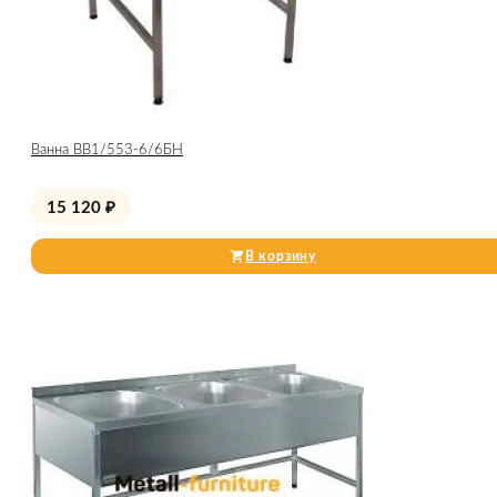
Ванна ВВ1/553-6/6БН
15 120
₽
В корзину