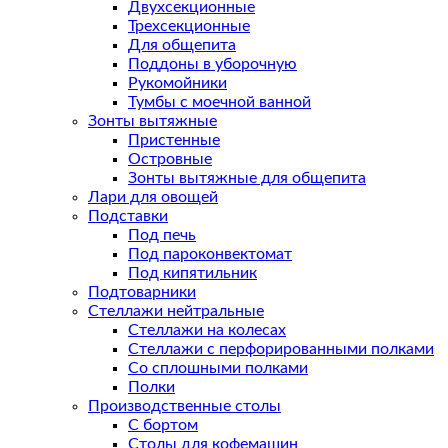
Двухсекционные
Трехсекционные
Для общепита
Поддоны в уборочную
Рукомойники
Тумбы с моечной ванной
Зонты вытяжные
Пристенные
Островные
Зонты вытяжные для общепита
Лари для овощей
Подставки
Под печь
Под пароконвектомат
Под кипятильник
Подтоварники
Стеллажи нейтральные
Стеллажи на колесах
Стеллажи с перфорированными полками
Со сплошными полками
Полки
Производственные столы
С бортом
Столы для кофемашин