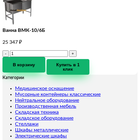
Ванна ВМК-10/6Б
25 347
₽
Количество
товара
Ванна
В корзину
Купить в 1
клик
ВМК-10/6Б
Категории
Медицинское оснащение
Мусорные контейнеры классические
Нейтральное оборудование
Производственная мебель
Складская техника
Складское оборудование
Стеллажи
Шкафы металлические
Электрические шкафы