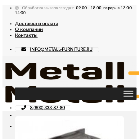
Skip
Обработка заказов сегодня:
09.00 - 18.00, перерыв 13:00-
to
14:00
content
Доставка и оплата
О компании
Контакты
INFO@METALL-FURNITURE.RU
8 (800) 333-87-80
Искать: