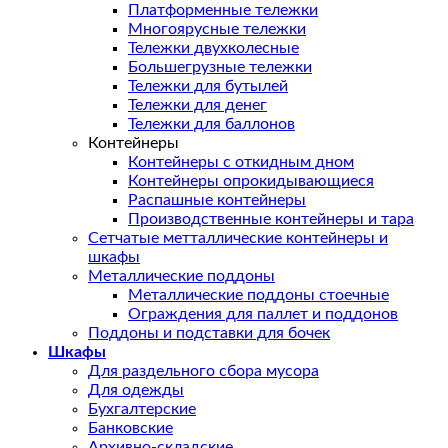
Платформенные тележки
Многоярусные тележки
Тележки двухколесные
Большегрузные тележки
Тележки для бутылей
Тележки для денег
Тележки для баллонов
Контейнеры
Контейнеры с откидным дном
Контейнеры опрокидывающиеся
Распашные контейнеры
Производственные контейнеры и тара
Сетчатые метталлические контейнеры и
шкафы
Металлические поддоны
Металлические поддоны стоечные
Ограждения для паллет и поддонов
Поддоны и подставки для бочек
Шкафы
Для раздельного сбора мусора
Для одежды
Бухгалтерские
Банковские
Архивно-складские