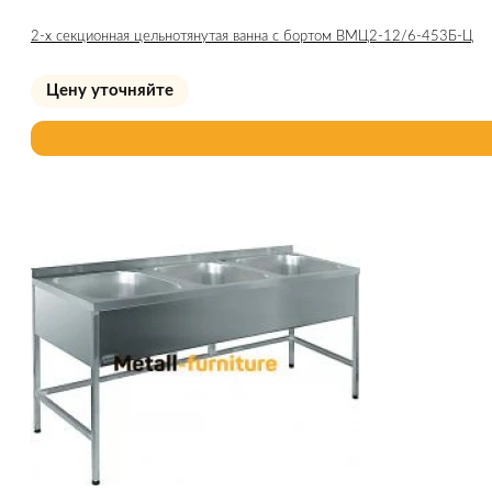
2-х секционная цельнотянутая ванна с бортом ВМЦ2-12/6-453Б-Ц
Цену уточняйте