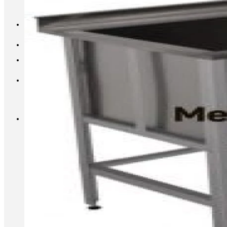
INFO@METALL-FURNITURE.RU
8 (800) 333-87-80
Корзина
Корзина пуста.