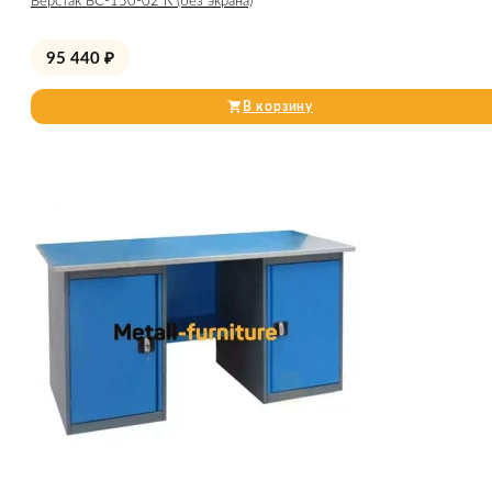
Верстак ВС-150-02 К (без экрана)
95 440
₽
В корзину