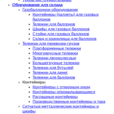
Тумбы инструментальные
Оборудование для склада
Газобаллонное оборудование
Контейнеры (паллеты) для газовых
баллонов
Тележки для баллонов
Шкафы для газовых баллонов
Стойки для газовых баллонов
Склад и хранилища для баллонов
Тележки для перевозки грузов
Платформенные тележки
Многоярусные тележки
Тележки двухколесные
Большегрузные тележки
Тележки для бутылей
Тележки для денег
Тележки для баллонов
Контейнеры
Контейнеры с откидным дном
Контейнеры опрокидывающиеся
Распашные контейнеры
Производственные контейнеры и тара
Сетчатые метталлические контейнеры и
шкафы