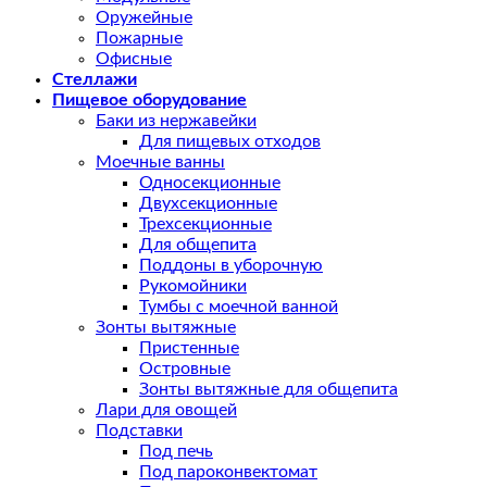
Оружейные
Пожарные
Офисные
Стеллажи
Пищевое оборудование
Баки из нержавейки
Для пищевых отходов
Моечные ванны
Односекционные
Двухсекционные
Трехсекционные
Для общепита
Поддоны в уборочную
Рукомойники
Тумбы с моечной ванной
Зонты вытяжные
Пристенные
Островные
Зонты вытяжные для общепита
Лари для овощей
Подставки
Под печь
Под пароконвектомат