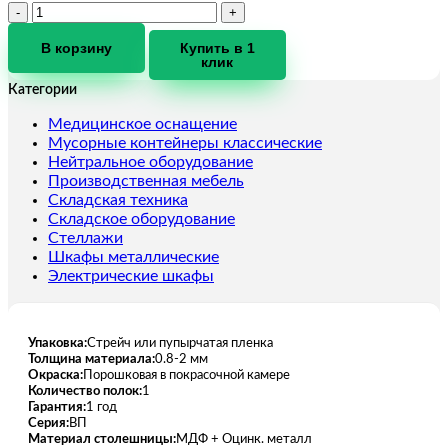
Количество
товара
Верстак
В корзину
Купить в 1
клик
ВП-1
Категории
Медицинское оснащение
Мусорные контейнеры классические
Нейтральное оборудование
Производственная мебель
Складская техника
Складское оборудование
Стеллажи
Шкафы металлические
Электрические шкафы
Упаковка:
Стрейч или пупырчатая пленка
Толщина материала:
0.8-2 мм
Окраска:
Порошковая в покрасочной камере
Количество полок:
1
Гарантия:
1 год
Серия:
ВП
Материал столешницы:
МДФ + Оцинк. металл