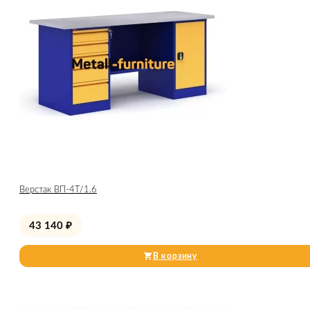
Верстак ВП-4Т/1.6
43 140
₽
В корзину