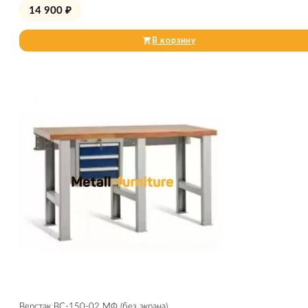
14 900
₽
В корзину
Верстак ВС-150-02 МФ (без экрана)