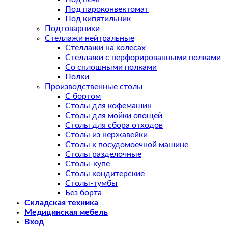
Под пароконвектомат
Под кипятильник
Подтоварники
Стеллажи нейтральные
Стеллажи на колесах
Стеллажи с перфорированными полками
Со сплошными полками
Полки
Производственные столы
С бортом
Столы для кофемашин
Столы для мойки овощей
Столы для сбора отходов
Столы из нержавейки
Столы к посудомоечной машине
Столы разделочные
Столы-купе
Столы кондитерские
Столы-тумбы
Без борта
Складская техника
Медицинская мебель
Вход