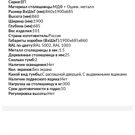
Серия:
ВП
Материал столешницы:
МДФ + Оцинк. металл
Размер ВхШхГ (мм):
860x1900x685
Высота (мм):
860
Ширина (мм):
1900
Глубина (мм):
685
Вес изделия:
101
Страна изготовитель:
Россия
Габариты коробки (ВхШхГ):
1900х685х860
RAL по цвету:
RAL 5002, RAL 1003
Металл столешницы в мм :
1.5
Деревянная столешница в мм:
25
Сколько тумб:
2
Наличие освещения:
Нет
Кол. экранов:
Без экрана
Какой вид тумбы:
С распашной дверцей, С выдвижными ящиками
Наличие подвесного ящика:
Нет
Нагрузка на столешницу в кг:
300
Срок долговечности в годах:
10
Регулировка высоты:
Нет