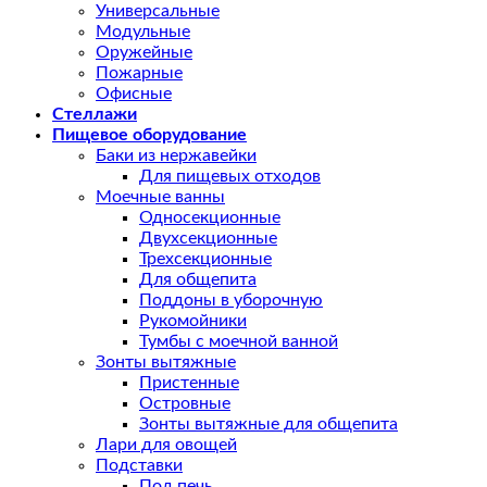
Универсальные
Модульные
Оружейные
Пожарные
Офисные
Стеллажи
Пищевое оборудование
Баки из нержавейки
Для пищевых отходов
Моечные ванны
Односекционные
Двухсекционные
Трехсекционные
Для общепита
Поддоны в уборочную
Рукомойники
Тумбы с моечной ванной
Зонты вытяжные
Пристенные
Островные
Зонты вытяжные для общепита
Лари для овощей
Подставки
Под печь