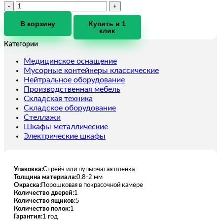
Количество
товара
Верстак
В корзину
Купить в 1
клик
ВП-4
Категории
Медицинское оснащение
Мусорные контейнеры классические
Нейтральное оборудование
Производственная мебель
Складская техника
Складское оборудование
Стеллажи
Шкафы металлические
Электрические шкафы
Упаковка:
Стрейч или пупырчатая пленка
Толщина материала:
0.8-2 мм
Окраска:
Порошковая в покрасочной камере
Количество дверей:
1
Количество ящиков:
5
Количество полок:
1
Гарантия:
1 год