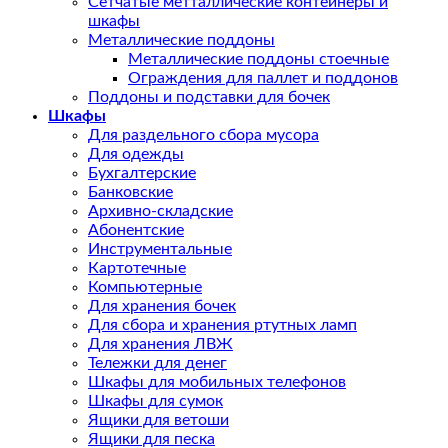
Сетчатые метталлические контейнеры и
шкафы
Металлические поддоны
Металлические поддоны стоечные
Ограждения для паллет и поддонов
Поддоны и подставки для бочек
Шкафы
Для раздельного сбора мусора
Для одежды
Бухгалтерские
Банковские
Архивно-складские
Абонентские
Инструментальные
Картотечные
Компьютерные
Для хранения бочек
Для сбора и хранения ртутных ламп
Для хранения ЛВЖ
Тележки для денег
Шкафы для мобильных телефонов
Шкафы для сумок
Ящики для ветоши
Ящики для песка