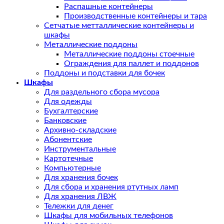
Распашные контейнеры
Производственные контейнеры и тара
Сетчатые метталлические контейнеры и
шкафы
Металлические поддоны
Металлические поддоны стоечные
Ограждения для паллет и поддонов
Поддоны и подставки для бочек
Шкафы
Для раздельного сбора мусора
Для одежды
Бухгалтерские
Банковские
Архивно-складские
Абонентские
Инструментальные
Картотечные
Компьютерные
Для хранения бочек
Для сбора и хранения ртутных ламп
Для хранения ЛВЖ
Тележки для денег
Шкафы для мобильных телефонов