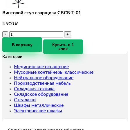
Винтовой стул сварщика СВСБ-Т-01
4 900
₽
Количество
товара
Винтовой
В корзину
Купить в 1
клик
стул
сварщика
Категории
СВСБ-
Т-01
Медицинское оснащение
Мусорные контейнеры классические
Нейтральное оборудование
Производственная мебель
Складская техника
Складское оборудование
Стеллажи
Шкафы металлические
Электрические шкафы