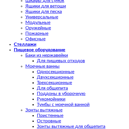
Шкафы для сумок
Ящики для ветоши
Ящики для песка
Универсальные
Модульные
Оружейные
Пожарные
Офисные
Стеллажи
Пищевое оборудование
Баки из нержавейки
Для пищевых отходов
Моечные ванны
Односекционные
Двухсекционные
Трехсекционные
Для общепита
Поддоны в уборочную
Рукомойники
Тумбы с моечной ванной
Зонты вытяжные
Пристенные
Островные
Зонты вытяжные для общепита