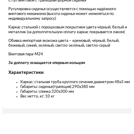
Стул винтовой с трапецеви формой сиденья
Ругулировка сиденья осуществляется с помощью надёжного
винтового миханизма (высота сиденья может изменяться по
индивидуальному запросу)
Каркас стальной с порошковым покрытием цвета чёрный, белый и
металлик (за дополгительную оплату каркас покрывается лаком)
Обивка импортная экокожа цвета – кремовый, чёрный, белый,
бежевый, синий, зелёный, светло-зелёный, светло-серый
Винтовая пара-М24
За доплату оснащается опорным кольцом
Характеристики
Каркас: стальная труба круглого сечения диаметром 48х3 мм
Габариты: сиденье(трапеция) 290х380 мм
Габариты: спинка 320х300 мм
Вес нетто, кг: 10 кг