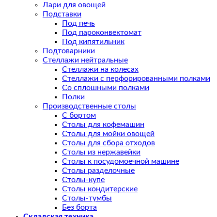
Лари для овощей
Подставки
Под печь
Под пароконвектомат
Под кипятильник
Подтоварники
Стеллажи нейтральные
Стеллажи на колесах
Стеллажи с перфорированными полками
Со сплошными полками
Полки
Производственные столы
С бортом
Столы для кофемашин
Столы для мойки овощей
Столы для сбора отходов
Столы из нержавейки
Столы к посудомоечной машине
Столы разделочные
Столы-купе
Столы кондитерские
Столы-тумбы
Без борта
Складская техника