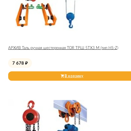
АРХИВ Таль ручная шестеренная TOR ТРШ 5ТХ3 М (тип HS-Z)
7 678
₽
В корзину