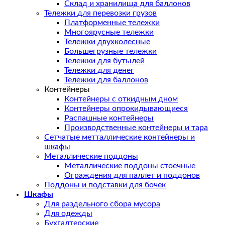
Склад и хранилища для баллонов
Тележки для перевозки грузов
Платформенные тележки
Многоярусные тележки
Тележки двухколесные
Большегрузные тележки
Тележки для бутылей
Тележки для денег
Тележки для баллонов
Контейнеры
Контейнеры с откидным дном
Контейнеры опрокидывающиеся
Распашные контейнеры
Производственные контейнеры и тара
Сетчатые метталлические контейнеры и
шкафы
Металлические поддоны
Металлические поддоны стоечные
Ограждения для паллет и поддонов
Поддоны и подставки для бочек
Шкафы
Для раздельного сбора мусора
Для одежды
Бухгалтерские