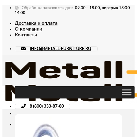
Skip
Обработка заказов сегодня:
09.00 - 18.00, перерыв 13:00-
to
14:00
content
Доставка и оплата
О компании
Контакты
INFO@METALL-FURNITURE.RU
8 (800) 333-87-80
Искать: