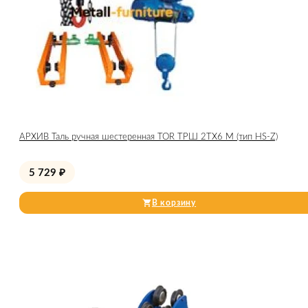
АРХИВ Таль ручная шестеренная TOR ТРШ 2ТХ6 М (тип HS-Z)
5 729
₽
В корзину