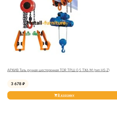
АРХИВ Таль ручная шестеренная TOR ТРШ 0,5 ТХ6 М (тип HS-Z)
3 678
₽
В корзину