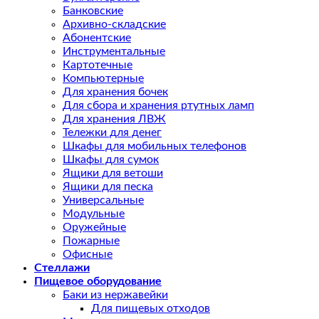
Банковские
Архивно-складские
Абонентские
Инструментальные
Картотечные
Компьютерные
Для хранения бочек
Для сбора и хранения ртутных ламп
Для хранения ЛВЖ
Тележки для денег
Шкафы для мобильных телефонов
Шкафы для сумок
Ящики для ветоши
Ящики для песка
Универсальные
Модульные
Оружейные
Пожарные
Офисные
Стеллажи
Пищевое оборудование
Баки из нержавейки
Для пищевых отходов