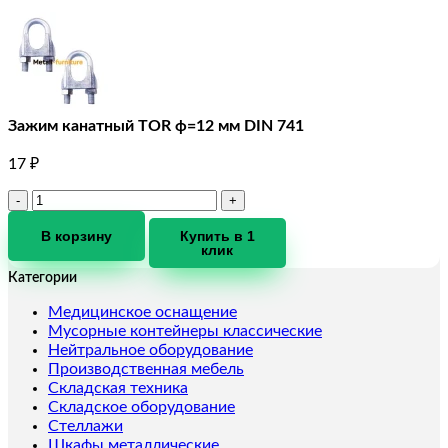
Зажим канатный TOR ф=12 мм DIN 741
17
₽
Количество
товара
Зажим
В корзину
Купить в 1
клик
канатный
TOR
Категории
ф=12
мм
Медицинское оснащение
DIN
Мусорные контейнеры классические
741
Нейтральное оборудование
Производственная мебель
Складская техника
Складское оборудование
Стеллажи
Шкафы металлические