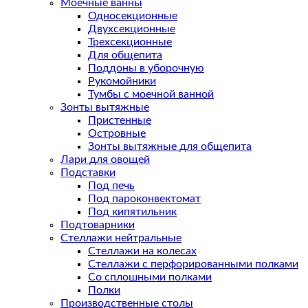
Моечные ванны
Односекционные
Двухсекционные
Трехсекционные
Для общепита
Поддоны в уборочную
Рукомойники
Тумбы с моечной ванной
Зонты вытяжные
Пристенные
Островные
Зонты вытяжные для общепита
Лари для овощей
Подставки
Под печь
Под пароконвектомат
Под кипятильник
Подтоварники
Стеллажи нейтральные
Стеллажи на колесах
Стеллажи с перфорированными полками
Со сплошными полками
Полки
Производственные столы