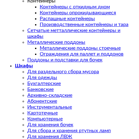
Контейнеры
Контейнеры с откидным дном
Контейнеры опрокидывающиеся
Распашные контейнеры
Производственные контейнеры и тара
Сетчатые метталлические контейнеры и
шкафы
Металлические поддоны
Металлические поддоны стоечные
Ограждения для паллет и поддонов
Поддоны и подставки для бочек
Шкафы
Для раздельного сбора мусора
Для одежды
Бухгалтерские
Банковские
Архивно-складские
Абонентские
Инструментальные
Картотечные
Компьютерные
Для хранения бочек
Для сбора и хранения ртутных ламп
Для хранения ЛВЖ