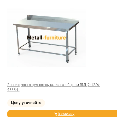
2-х секционная цельнотянутая ванна с бортом ВМЦ2-12/6-
453Б-Ц
Цену уточняйте
В корзину