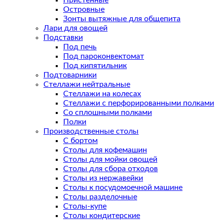
Пристенные
Островные
Зонты вытяжные для общепита
Лари для овощей
Подставки
Под печь
Под пароконвектомат
Под кипятильник
Подтоварники
Стеллажи нейтральные
Стеллажи на колесах
Стеллажи с перфорированными полками
Со сплошными полками
Полки
Производственные столы
С бортом
Столы для кофемашин
Столы для мойки овощей
Столы для сбора отходов
Столы из нержавейки
Столы к посудомоечной машине
Столы разделочные
Столы-купе
Столы кондитерские