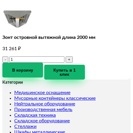
Зонт островной вытяжной длина 2000 мм
31 261
₽
Количество
товара
Зонт
В корзину
Купить в 1
клик
островной
вытяжной
Категории
длина
2000
Медицинское оснащение
мм
Мусорные контейнеры классические
Нейтральное оборудование
Производственная мебель
Складская техника
Складское оборудование
Стеллажи
Шкафы металлические