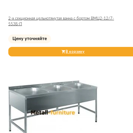
2-х секционная цельнотянутая ванна с бортом ВМЦ2-12/7-
553Б-П
Цену уточняйте
В корзину