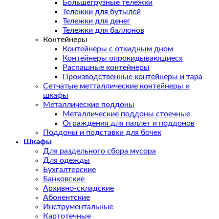
Большегрузные тележки
Тележки для бутылей
Тележки для денег
Тележки для баллонов
Контейнеры
Контейнеры с откидным дном
Контейнеры опрокидывающиеся
Распашные контейнеры
Производственные контейнеры и тара
Сетчатые метталлические контейнеры и
шкафы
Металлические поддоны
Металлические поддоны стоечные
Ограждения для паллет и поддонов
Поддоны и подставки для бочек
Шкафы
Для раздельного сбора мусора
Для одежды
Бухгалтерские
Банковские
Архивно-складские
Абонентские
Инструментальные
Картотечные