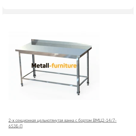
2-х секционная цельнотянутая ванна с бортом ВМЦ2-14/7-
653Б-П