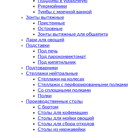
Поддоны в уборочную
Рукомойники
Тумбы с моечной ванной
Зонты вытяжные
Пристенные
Островные
Зонты вытяжные для общепита
Лари для овощей
Подставки
Под печь
Под пароконвектомат
Под кипятильник
Подтоварники
Стеллажи нейтральные
Стеллажи на колесах
Стеллажи с перфорированными полками
Со сплошными полками
Полки
Производственные столы
С бортом
Столы для кофемашин
Столы для мойки овощей
Столы для сбора отходов
Столы из нержавейки