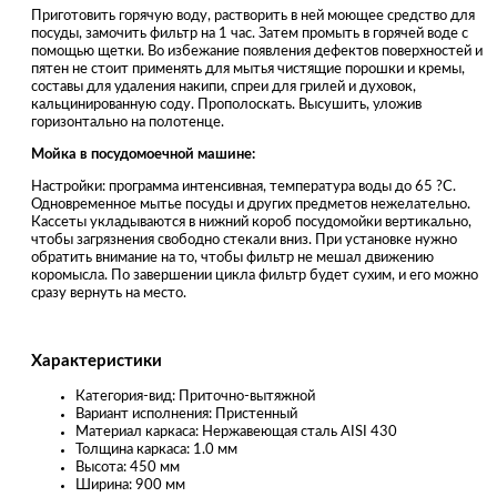
Приготовить горячую воду, растворить в ней моющее средство для
посуды, замочить фильтр на 1 час. Затем промыть в горячей воде с
помощью щетки. Во избежание появления дефектов поверхностей и
пятен не стоит применять для мытья чистящие порошки и кремы,
составы для удаления накипи, спреи для грилей и духовок,
кальцинированную соду. Прополоскать. Высушить, уложив
горизонтально на полотенце.
Мойка в посудомоечной машине:
Настройки: программа интенсивная, температура воды до 65 ?С.
Одновременное мытье посуды и других предметов нежелательно.
Кассеты укладываются в нижний короб посудомойки вертикально,
чтобы загрязнения свободно стекали вниз. При установке нужно
обратить внимание на то, чтобы фильтр не мешал движению
коромысла. По завершении цикла фильтр будет сухим, и его можно
сразу вернуть на место.
Характеристики
Категория-вид: Приточно-вытяжной
Вариант исполнения: Пристенный
Материал каркаса: Нержавеющая сталь AISI 430
Толщина каркаса: 1.0 мм
Высота: 450 мм
Ширина: 900 мм