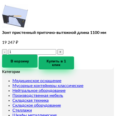
Зонт пристенный приточно-вытяжной длина 1100 мм
19 247
₽
Количество
товара
Зонт
В корзину
Купить в 1
клик
пристенный
приточно-
Категории
вытяжной
длина
Медицинское оснащение
1100
Мусорные контейнеры классические
мм
Нейтральное оборудование
Производственная мебель
Складская техника
Складское оборудование
Стеллажи
Шкафы металлические