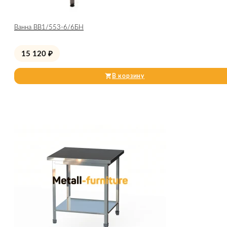
Ванна ВВ1/553-6/6БН
15 120
₽
В корзину