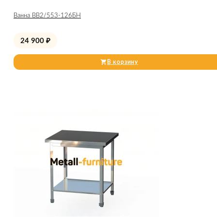
Ванна ВВ2/553-126БН
24 900
₽
В корзину