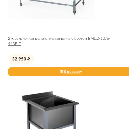
2-х секционная цельнотянутая ванна с бортом ВМЦ2-10/6-
443Б-П
32 950
₽
В корзину