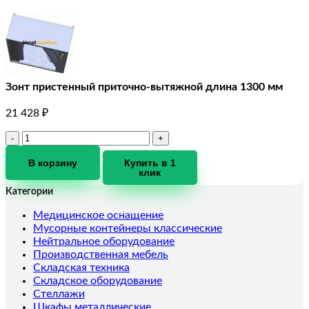
Зонт пристенный приточно-вытяжной длина 1300 мм
21 428
₽
Количество
товара
Зонт
В корзину
Купить в 1
клик
пристенный
приточно-
Категории
вытяжной
длина
Медицинское оснащение
1300
Мусорные контейнеры классические
мм
Нейтральное оборудование
Производственная мебель
Складская техника
Складское оборудование
Стеллажи
Шкафы металлические