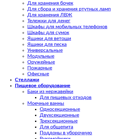
Для хранения бочек
Для сбора и хранения ртутных ламп
Для хранения ЛВЖ
Тележки для денег
Шкафы для мобильных телефонов
Шкафы для сумок
Ящики для ветоши
Ящики для песка
Универсальные
Модульные
Оружейные
Пожарные
Офисные
Стеллажи
Пищевое оборудование
Баки из нержавейки
Для пищевых отходов
Моечные ванны
Односекционные
Двухсекционные
Трехсекционные
Для общепита
Поддоны в уборочную
Рукомойники