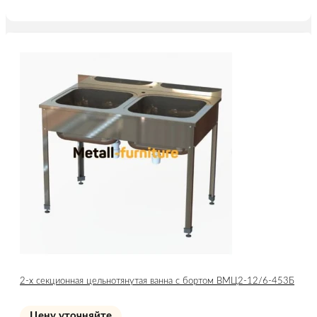
2-х секционная цельнотянутая ванна с бортом ВМЦ2-12/6-453Б
Цену уточняйте