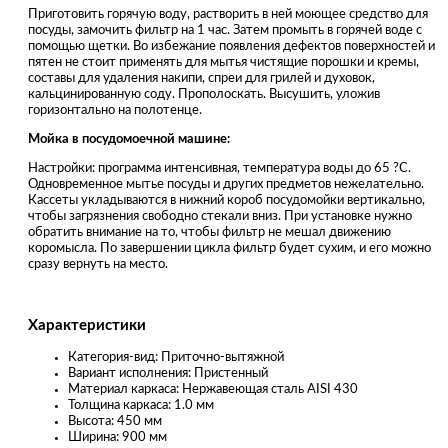
Приготовить горячую воду, растворить в ней моющее средство для
посуды, замочить фильтр на 1 час. Затем промыть в горячей воде с
помощью щетки. Во избежание появления дефектов поверхностей и
пятен не стоит применять для мытья чистящие порошки и кремы,
составы для удаления накипи, спреи для грилей и духовок,
кальцинированную соду. Прополоскать. Высушить, уложив
горизонтально на полотенце.
Мойка в посудомоечной машине:
Настройки: программа интенсивная, температура воды до 65 ?С.
Одновременное мытье посуды и других предметов нежелательно.
Кассеты укладываются в нижний короб посудомойки вертикально,
чтобы загрязнения свободно стекали вниз. При установке нужно
обратить внимание на то, чтобы фильтр не мешал движению
коромысла. По завершении цикла фильтр будет сухим, и его можно
сразу вернуть на место.
Характеристики
Категория-вид: Приточно-вытяжной
Вариант исполнения: Пристенный
Материал каркаса: Нержавеющая сталь AISI 430
Толщина каркаса: 1.0 мм
Высота: 450 мм
Ширина: 900 мм