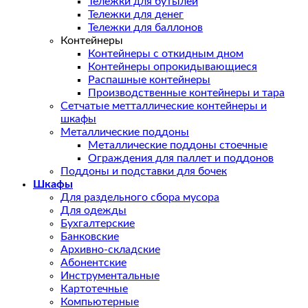
Тележки для бутылей
Тележки для денег
Тележки для баллонов
Контейнеры
Контейнеры с откидным дном
Контейнеры опрокидывающиеся
Распашные контейнеры
Производственные контейнеры и тара
Сетчатые метталлические контейнеры и
шкафы
Металлические поддоны
Металлические поддоны стоечные
Ограждения для паллет и поддонов
Поддоны и подставки для бочек
Шкафы
Для раздельного сбора мусора
Для одежды
Бухгалтерские
Банковские
Архивно-складские
Абонентские
Инструментальные
Картотечные
Компьютерные