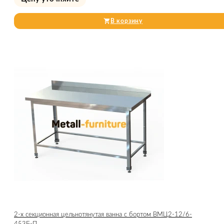
В корзину
2-х секционная цельнотянутая ванна с бортом ВМЦ2-12/6-