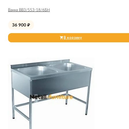
Ванна ВВ3/553-18/6БН
36 900
₽
В корзину