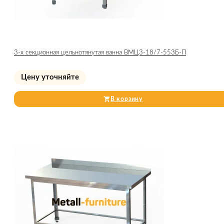
3-х секционная цельнотянутая ванна ВМЦ3-18/7-553Б-П
Цену уточняйте
В корзину