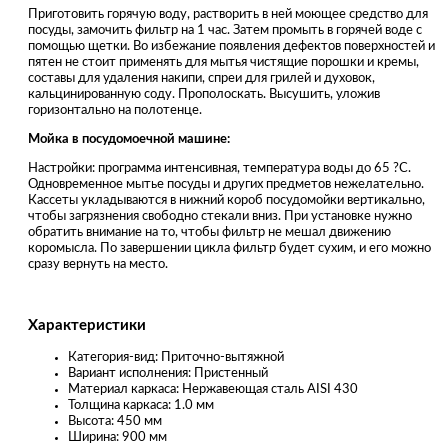
Приготовить горячую воду, растворить в ней моющее средство для
посуды, замочить фильтр на 1 час. Затем промыть в горячей воде с
помощью щетки. Во избежание появления дефектов поверхностей и
пятен не стоит применять для мытья чистящие порошки и кремы,
составы для удаления накипи, спреи для грилей и духовок,
кальцинированную соду. Прополоскать. Высушить, уложив
горизонтально на полотенце.
Мойка в посудомоечной машине:
Настройки: программа интенсивная, температура воды до 65 ?С.
Одновременное мытье посуды и других предметов нежелательно.
Кассеты укладываются в нижний короб посудомойки вертикально,
чтобы загрязнения свободно стекали вниз. При установке нужно
обратить внимание на то, чтобы фильтр не мешал движению
коромысла. По завершении цикла фильтр будет сухим, и его можно
сразу вернуть на место.
Характеристики
Категория-вид: Приточно-вытяжной
Вариант исполнения: Пристенный
Материал каркаса: Нержавеющая сталь AISI 430
Толщина каркаса: 1.0 мм
Высота: 450 мм
Ширина: 900 мм