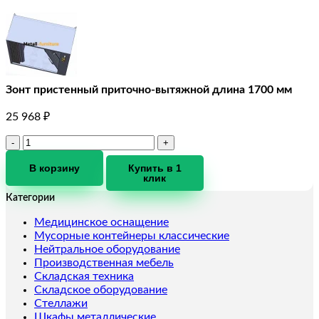
Зонт пристенный приточно-вытяжной длина 1700 мм
25 968
₽
Количество
товара
Зонт
В корзину
Купить в 1
клик
пристенный
приточно-
Категории
вытяжной
длина
Медицинское оснащение
1700
Мусорные контейнеры классические
мм
Нейтральное оборудование
Производственная мебель
Складская техника
Складское оборудование
Стеллажи
Шкафы металлические