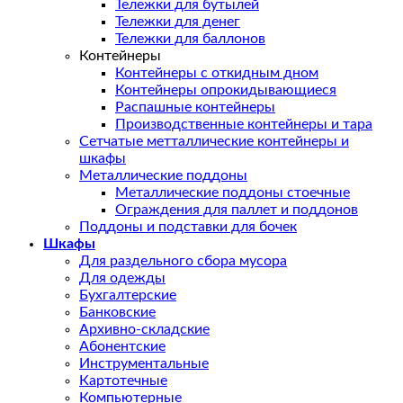
Тележки для бутылей
Тележки для денег
Тележки для баллонов
Контейнеры
Контейнеры с откидным дном
Контейнеры опрокидывающиеся
Распашные контейнеры
Производственные контейнеры и тара
Сетчатые метталлические контейнеры и
шкафы
Металлические поддоны
Металлические поддоны стоечные
Ограждения для паллет и поддонов
Поддоны и подставки для бочек
Шкафы
Для раздельного сбора мусора
Для одежды
Бухгалтерские
Банковские
Архивно-складские
Абонентские
Инструментальные
Картотечные
Компьютерные