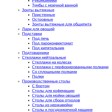
Рукомойники
Тумбы с моечной ванной
Зонты вытяжные
Пристенные
Островные
Зонты вытяжные для общепита
Лари для овощей
Подставки
Под печь
Под пароконвектомат
Под кипятильник
Подтоварники
Стеллажи нейтральные
Стеллажи на колесах
Стеллажи с перфорированными полками
Со сплошными полками
Полки
Производственные столы
С бортом
Столы для кофемашин
Столы для мойки овощей
Столы для сбора отходов
Столы из нержавейки
Столы к посудомоечной машине