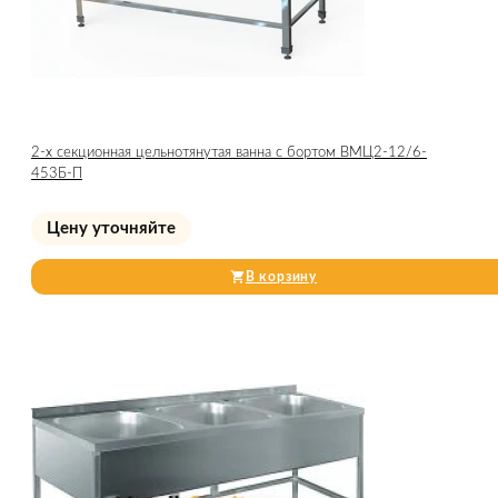
2-х секционная цельнотянутая ванна с бортом ВМЦ2-12/6-
453Б-П
Цену уточняйте
В корзину