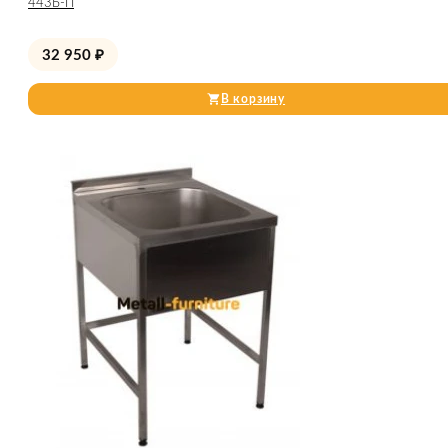
443Б-П
32 950
₽
В корзину