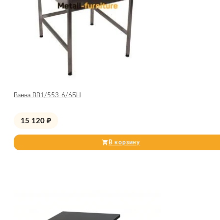
Ванна ВВ1/553-6/6БН
15 120
₽
В корзину