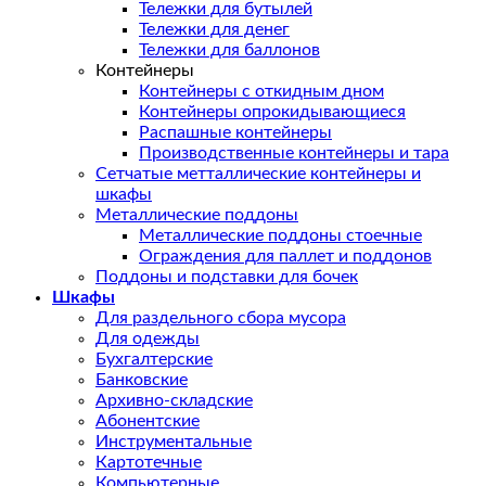
Тележки для бутылей
Тележки для денег
Тележки для баллонов
Контейнеры
Контейнеры с откидным дном
Контейнеры опрокидывающиеся
Распашные контейнеры
Производственные контейнеры и тара
Сетчатые метталлические контейнеры и
шкафы
Металлические поддоны
Металлические поддоны стоечные
Ограждения для паллет и поддонов
Поддоны и подставки для бочек
Шкафы
Для раздельного сбора мусора
Для одежды
Бухгалтерские
Банковские
Архивно-складские
Абонентские
Инструментальные
Картотечные
Компьютерные