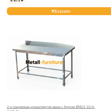
8 873
₽
В корзину
2-х секционная цельнотянутая ванна с бортом ВМЦ2-10/6-