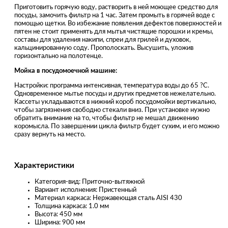
Приготовить горячую воду, растворить в ней моющее средство для
посуды, замочить фильтр на 1 час. Затем промыть в горячей воде с
помощью щетки. Во избежание появления дефектов поверхностей и
пятен не стоит применять для мытья чистящие порошки и кремы,
составы для удаления накипи, спреи для грилей и духовок,
кальцинированную соду. Прополоскать. Высушить, уложив
горизонтально на полотенце.
Мойка в посудомоечной машине:
Настройки: программа интенсивная, температура воды до 65 ?С.
Одновременное мытье посуды и других предметов нежелательно.
Кассеты укладываются в нижний короб посудомойки вертикально,
чтобы загрязнения свободно стекали вниз. При установке нужно
обратить внимание на то, чтобы фильтр не мешал движению
коромысла. По завершении цикла фильтр будет сухим, и его можно
сразу вернуть на место.
Характеристики
Категория-вид: Приточно-вытяжной
Вариант исполнения: Пристенный
Материал каркаса: Нержавеющая сталь AISI 430
Толщина каркаса: 1.0 мм
Высота: 450 мм
Ширина: 900 мм