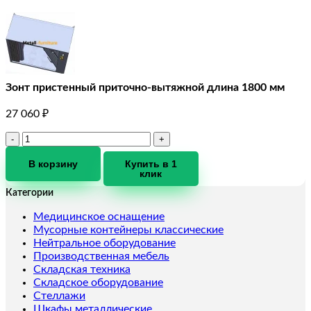
Зонт пристенный приточно-вытяжной длина 1800 мм
27 060
₽
Количество
товара
Зонт
В корзину
Купить в 1
клик
пристенный
приточно-
Категории
вытяжной
длина
Медицинское оснащение
1800
Мусорные контейнеры классические
мм
Нейтральное оборудование
Производственная мебель
Складская техника
Складское оборудование
Стеллажи
Шкафы металлические