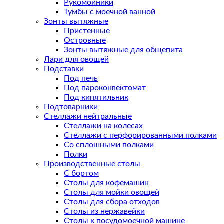
Рукомойники
Тумбы с моечной ванной
Зонты вытяжные
Пристенные
Островные
Зонты вытяжные для общепита
Лари для овощей
Подставки
Под печь
Под пароконвектомат
Под кипятильник
Подтоварники
Стеллажи нейтральные
Стеллажи на колесах
Стеллажи с перфорированными полками
Со сплошными полками
Полки
Производственные столы
С бортом
Столы для кофемашин
Столы для мойки овощей
Столы для сбора отходов
Столы из нержавейки
Столы к посудомоечной машине