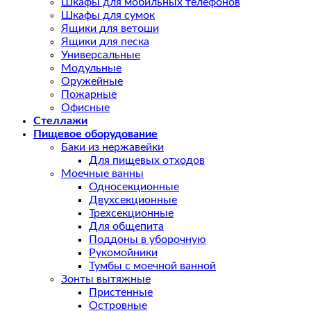
Шкафы для мобильных телефонов
Шкафы для сумок
Ящики для ветоши
Ящики для песка
Универсальные
Модульные
Оружейные
Пожарные
Офисные
Стеллажи
Пищевое оборудование
Баки из нержавейки
Для пищевых отходов
Моечные ванны
Односекционные
Двухсекционные
Трехсекционные
Для общепита
Поддоны в уборочную
Рукомойники
Тумбы с моечной ванной
Зонты вытяжные
Пристенные
Островные