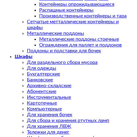
Контейнеры опрокидывающиеся
Распашные контейнеры
Производственные контейнеры и тара
Сетчатые метталлические контейнеры и
шкафы
Металлические поддоны
Металлические поддоны стоечные
Ограждения для паллет и поддонов
Поддоны и подставки для бочек
Шкафы
Для раздельного сбора мусора
Для одежды
Бухгалтерские
Банковские
Архивно-складские
Абонентские
Инструментальные
Картотечные
Компьютерные
Для хранения бочек
Для сбора и хранения ртутных ламп
Для хранения ЛВЖ
Тележки для денег