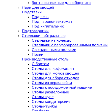
Зонты вытяжные для общепита
Лари для овощей
Подставки
Под печь
Под пароконвектомат
Под кипятильник
Подтоварники
Стеллажи нейтральные
Стеллажи на колесах
Стеллажи с перфорированными полками
Со сплошными полками
Полки
Производственные столы
С бортом
Столы для кофемашин
Столы для мойки овощей
Столы для сбора отходов
Столы из нержавейки
Столы к посудомоечной машине
Столы разделочные
Столы-купе
Столы кондитерские
Столы-тумбы