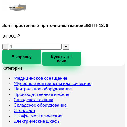
Зонт пристенный приточно-вытяжной ЗВПП-18/8
34 000
₽
Количество
товара
Зонт
В корзину
Купить в 1
клик
пристенный
приточно-
Категории
вытяжной
ЗВПП-18/8
Медицинское оснащение
Мусорные контейнеры классические
Нейтральное оборудование
Производственная мебель
Складская техника
Складское оборудование
Стеллажи
Шкафы металлические
Электрические шкафы