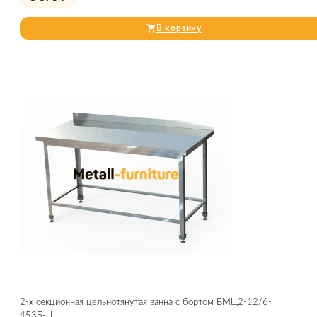
В корзину
2-х секционная цельнотянутая ванна с бортом ВМЦ2-12/6-
453Б-Ц