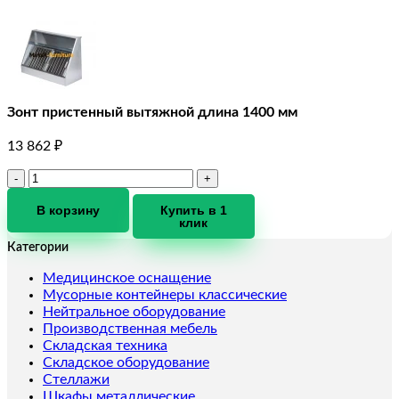
Зонт пристенный вытяжной длина 1400 мм
13 862
₽
Количество
товара
Зонт
В корзину
Купить в 1
клик
пристенный
вытяжной
Категории
длина
1400
Медицинское оснащение
мм
Мусорные контейнеры классические
Нейтральное оборудование
Производственная мебель
Складская техника
Складское оборудование
Стеллажи
Шкафы металлические