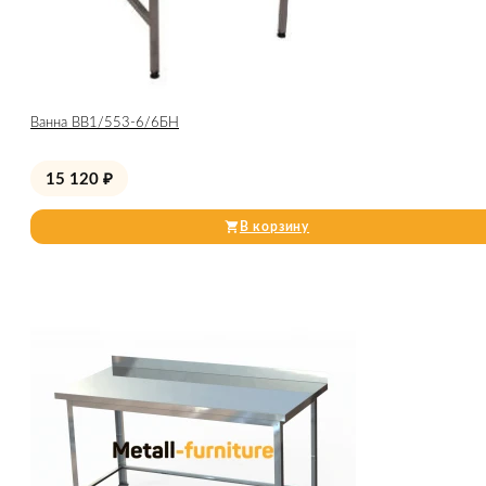
Ванна ВВ1/553-6/6БН
15 120
₽
В корзину