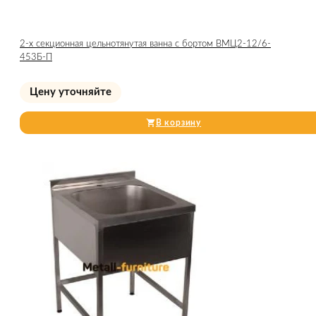
2-х секционная цельнотянутая ванна с бортом ВМЦ2-12/6-
453Б-П
Цену уточняйте
В корзину