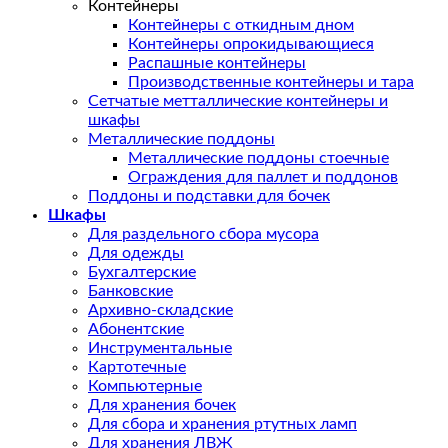
Контейнеры
Контейнеры с откидным дном
Контейнеры опрокидывающиеся
Распашные контейнеры
Производственные контейнеры и тара
Сетчатые метталлические контейнеры и
шкафы
Металлические поддоны
Металлические поддоны стоечные
Ограждения для паллет и поддонов
Поддоны и подставки для бочек
Шкафы
Для раздельного сбора мусора
Для одежды
Бухгалтерские
Банковские
Архивно-складские
Абонентские
Инструментальные
Картотечные
Компьютерные
Для хранения бочек
Для сбора и хранения ртутных ламп
Для хранения ЛВЖ