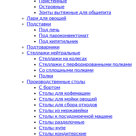
Пристенные
Островные
Зонты вытяжные для общепита
Лари для овощей
Подставки
Под печь
Под пароконвектомат
Под кипятильник
Подтоварники
Стеллажи нейтральные
Стеллажи на колесах
Стеллажи с перфорированными полками
Со сплошными полками
Полки
Производственные столы
С бортом
Столы для кофемашин
Столы для мойки овощей
Столы для сбора отходов
Столы из нержавейки
Столы к посудомоечной машине
Столы разделочные
Столы-купе
Столы кондитерские