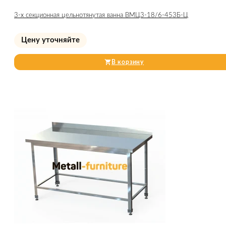
3-х секционная цельнотянутая ванна ВМЦ3-18/6-453Б-Ц
Цену уточняйте
В корзину