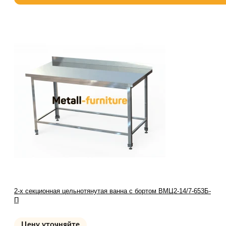
2-х секционная цельнотянутая ванна с бортом ВМЦ2-14/7-653Б-
П
Цену уточняйте