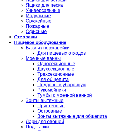
Ящики для песка
Универсальные
Модульные
Оружейные
Пожарные
Офисные
Стеллажи
Пищевое оборудование
Баки из нержавейки
Для пищевых отходов
Моечные ванны
Односекционные
Двухсекционные
Трехсекционные
Для общепита
Поддоны в уборочную
Рукомойники
Тумбы с моечной ванной
Зонты вытяжные
Пристенные
Островные
Зонты вытяжные для общепита
Лари для овощей
Подставки