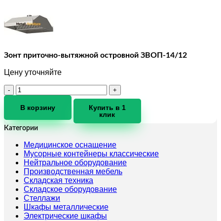
Зонт приточно-вытяжной островной ЗВОП-14/12
Цену уточняйте
Количество
товара
Зонт
В корзину
Купить в 1
клик
приточно-
вытяжной
Категории
островной
ЗВОП-14/12
Медицинское оснащение
Мусорные контейнеры классические
Нейтральное оборудование
Производственная мебель
Складская техника
Складское оборудование
Стеллажи
Шкафы металлические
Электрические шкафы