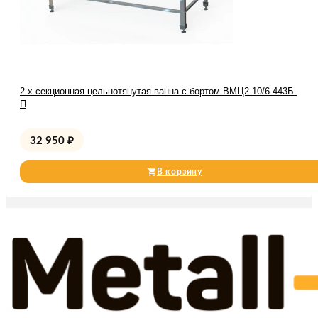
2-х секционная цельнотянутая ванна с бортом ВМЦ2-10/6-443Б-
П
32 950
₽
В корзину