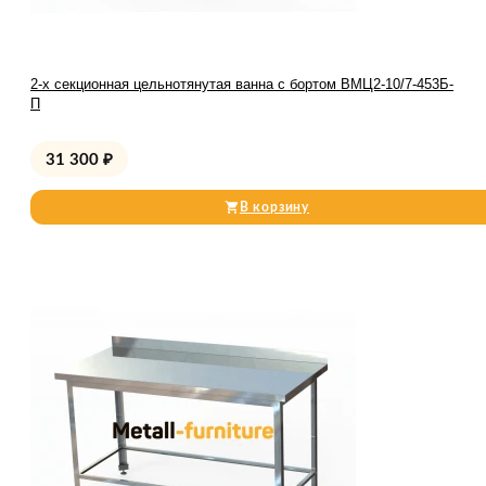
2-х секционная цельнотянутая ванна с бортом ВМЦ2-10/7-453Б-
П
31 300
₽
В корзину