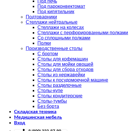
Под печь
Под пароконвектомат
Под кипятильник
Подтоварники
Стеллажи нейтральные
Стеллажи на колесах
Стеллажи с перфорированными полками
Со сплошными полками
Полки
Производственные столы
С бортом
Столы для кофемашин
Столы для мойки овощей
Столы для сбора отходов
Столы из нержавейки
Столы к посудомоечной машине
Столы разделочные
Столы-купе
Столы кондитерские
Столы-тумбы
Без борта
Складская техника
Медицинская мебель
Вход