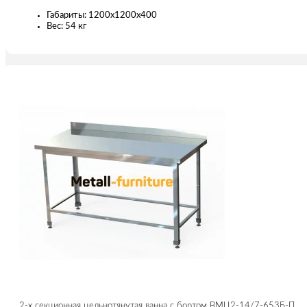
Габариты: 1200х1200х400
Вес: 54 кг
2-х секционная цельнотянутая ванна с бортом ВМЦ2-14/7-653Б-П