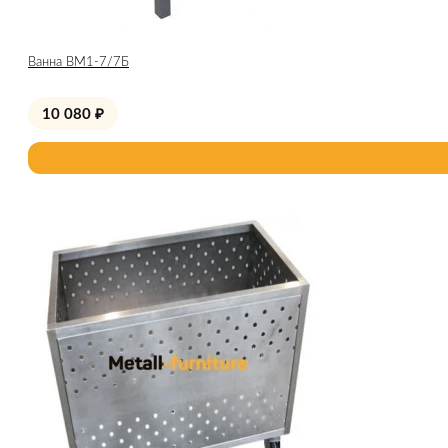
Ванна ВМ1-7/7Б
10 080
₽