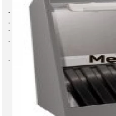
INFO@METALL-FURNITURE.RU
8 (800) 333-87-80
Корзина
Корзина пуста.