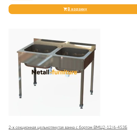
В корзину
2-х секционная цельнотянутая ванна с бортом ВМЦ2-12/6-453Б