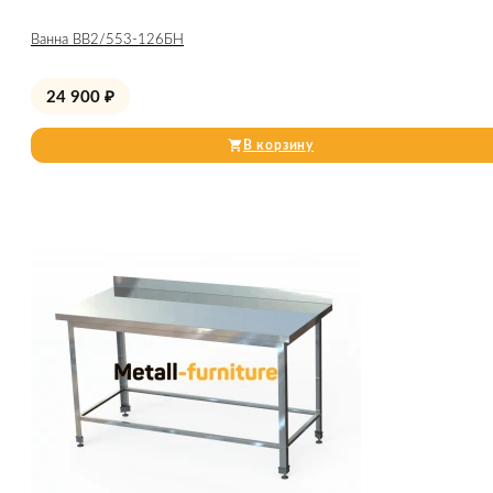
Ванна ВВ2/553-126БН
24 900
₽
В корзину