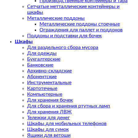
Производственные контейнеры и тара
Сетчатые метталлические контейнеры и
шкафы
Металлические поддоны
Металлические поддоны стоечные
Ограждения для паллет и поддонов
Поддоны и подставки для бочек
Шкафы
Для раздельного сбора мусора
Для одежды
Бухгалтерские
Банковские
Архивно-складские
Абонентские
Инструментальные
Картотечные
Компьютерные
Для хранения бочек
Для сбора и хранения ртутных ламп
Для хранения ЛВЖ
Тележки для денег
Шкафы для мобильных телефонов
Шкафы для сумок
Ящики для ветоши