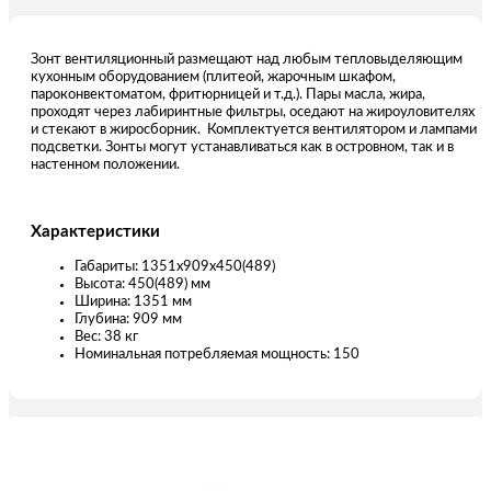
Зонт вентиляционный размещают над любым тепловыделяющим
кухонным оборудованием (плитеой, жарочным шкафом,
пароконвектоматом, фритюрницей и т.д.). Пары масла, жира,
проходят через лабиринтные фильтры, оседают на жироуловителях
и стекают в жиросборник. Комплектуется вентилятором и лампами
подсветки. Зонты могут устанавливаться как в островном, так и в
настенном положении.
Характеристики
Габариты: 1351х909х450(489)
Высота: 450(489) мм
Ширина: 1351 мм
Глубина: 909 мм
Вес: 38 кг
Номинальная потребляемая мощность: 150