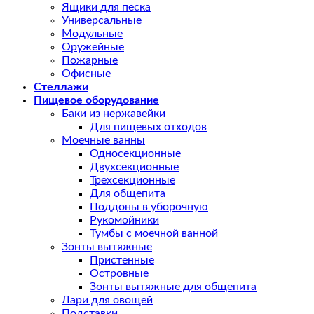
Ящики для песка
Универсальные
Модульные
Оружейные
Пожарные
Офисные
Стеллажи
Пищевое оборудование
Баки из нержавейки
Для пищевых отходов
Моечные ванны
Односекционные
Двухсекционные
Трехсекционные
Для общепита
Поддоны в уборочную
Рукомойники
Тумбы с моечной ванной
Зонты вытяжные
Пристенные
Островные
Зонты вытяжные для общепита
Лари для овощей
Подставки