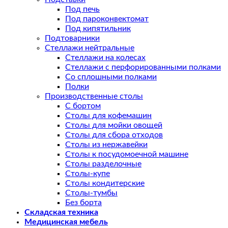
Под печь
Под пароконвектомат
Под кипятильник
Подтоварники
Стеллажи нейтральные
Стеллажи на колесах
Стеллажи с перфорированными полками
Со сплошными полками
Полки
Производственные столы
С бортом
Столы для кофемашин
Столы для мойки овощей
Столы для сбора отходов
Столы из нержавейки
Столы к посудомоечной машине
Столы разделочные
Столы-купе
Столы кондитерские
Столы-тумбы
Без борта
Складская техника
Медицинская мебель