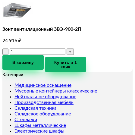
Зонт вентиляционный ЗВЭ-900-2П
24 916
₽
Количество
товара
Зонт
В корзину
Купить в 1
клик
вентиляционный
ЗВЭ-900-
Категории
2П
Медицинское оснащение
Мусорные контейнеры классические
Нейтральное оборудование
Производственная мебель
Складская техника
Складское оборудование
Стеллажи
Шкафы металлические
Электрические шкафы