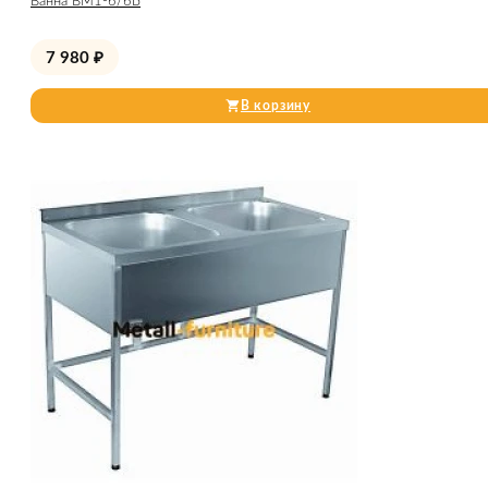
Ванна ВМ1-6/6Б
7 980
₽
В корзину