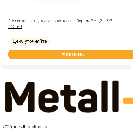
2-х секционная цельнотянутая ванна с бортом ВМЦ2-12/7-
553Б-П
Цену уточняйте
В корзину
2026, metall-furniture.ru