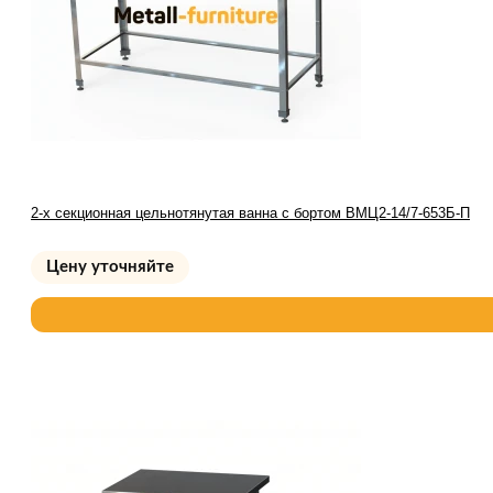
2-х секционная цельнотянутая ванна с бортом ВМЦ2-14/7-653Б-П
Цену уточняйте