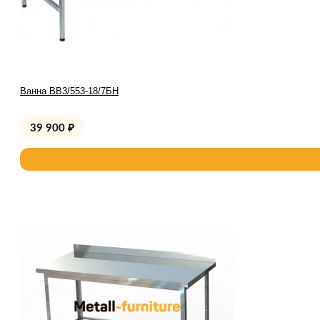
Ванна ВВ3/553-18/7БН
39 900
₽