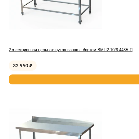
2-х секционная цельнотянутая ванна с бортом ВМЦ2-10/6-443Б-П
32 950
₽