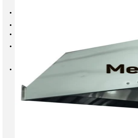
INFO@METALL-FURNITURE.RU
8 (800) 333-87-80
Корзина
Корзина пуста.