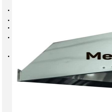
INFO@METALL-FURNITURE.RU
8 (800) 333-87-80
Корзина
Корзина пуста.