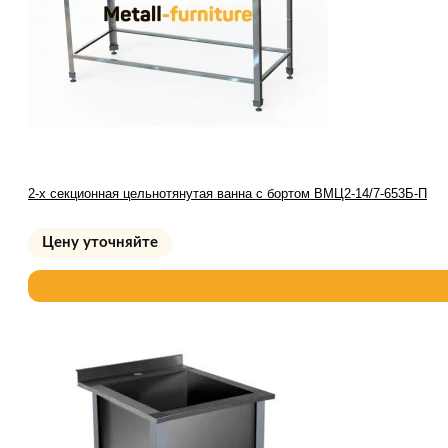
2-х секционная цельнотянутая ванна с бортом ВМЦ2-14/7-653Б-П
Цену уточняйте