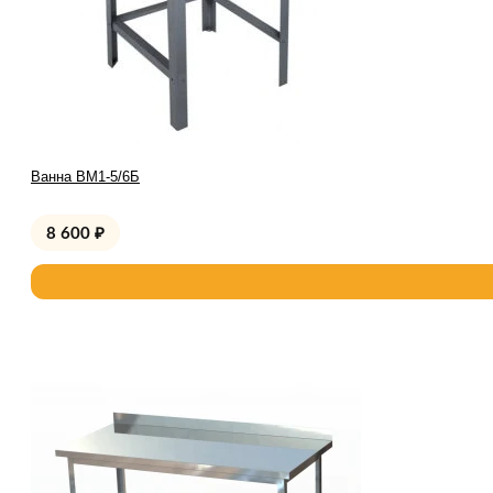
Ванна ВМ1-5/6Б
8 600
₽