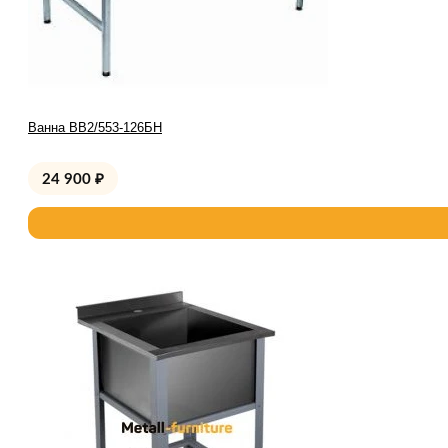
Ванна ВВ2/553-126БН
24 900
₽