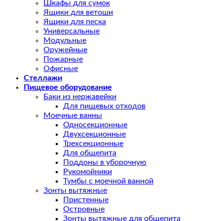
Шкафы для сумок
Ящики для ветоши
Ящики для песка
Универсальные
Модульные
Оружейные
Пожарные
Офисные
Стеллажи
Пищевое оборудование
Баки из нержавейки
Для пищевых отходов
Моечные ванны
Односекционные
Двухсекционные
Трехсекционные
Для общепита
Поддоны в уборочную
Рукомойники
Тумбы с моечной ванной
Зонты вытяжные
Пристенные
Островные
Зонты вытяжные для общепита