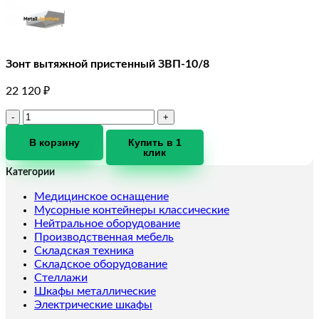
Зонт вытяжной пристенный ЗВП-10/8
22 120
₽
Количество
товара
Зонт
В корзину
Купить в 1
клик
вытяжной
пристенный
Категории
ЗВП-10/8
Медицинское оснащение
Мусорные контейнеры классические
Нейтральное оборудование
Производственная мебель
Складская техника
Складское оборудование
Стеллажи
Шкафы металлические
Электрические шкафы