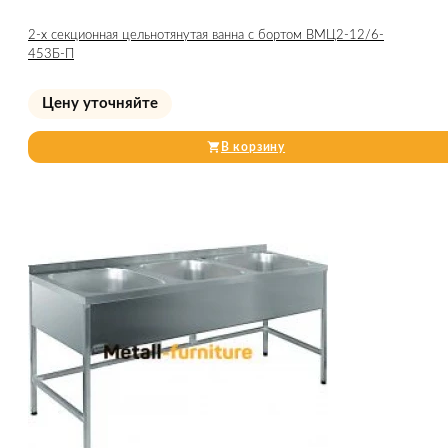
2-х секционная цельнотянутая ванна с бортом ВМЦ2-12/6-
453Б-П
Цену уточняйте
В корзину