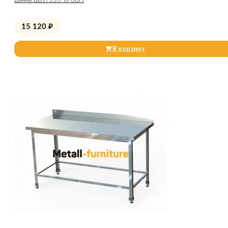
Ванна ВВ1/553-6/6БН
15 120
₽
В корзину