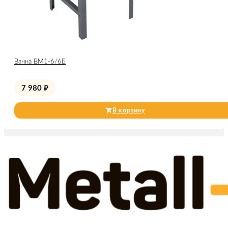
Ванна ВМ1-6/6Б
7 980
₽
В корзину