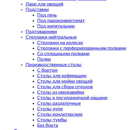
Лари для овощей
Подставки
Под печь
Под пароконвектомат
Под кипятильник
Подтоварники
Стеллажи нейтральные
Стеллажи на колесах
Стеллажи с перфорированными полками
Со сплошными полками
Полки
Производственные столы
С бортом
Столы для кофемашин
Столы для мойки овощей
Столы для сбора отходов
Столы из нержавейки
Столы к посудомоечной машине
Столы разделочные
Столы-купе
Столы кондитерские
Столы-тумбы
Без борта