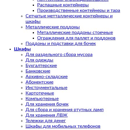
Распашные контейнеры
Производственные контейнеры и тара
Сетчатые метталлические контейнеры и
шкафы
Металлические поддоны
Металлические поддоны стоечные
Ограждения для паллет и поддонов
Поддоны и подставки для бочек
Шкафы
Для раздельного сбора мусора
Для одежды
Бухгалтерские
Банковские
Архивно-складские
Абонентские
Инструментальные
Картотечные
Компьютерные
Для хранения бочек
Для сбора и хранения ртутных ламп
Для хранения ЛВЖ
Тележки для денег
Шкафы для мобильных телефонов