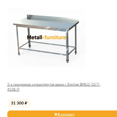
2-х секционная цельнотянутая ванна с бортом ВМЦ2-10/7-
453Б-П
31 300
₽
В корзину