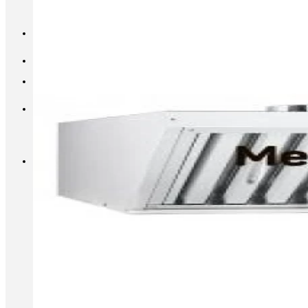
INFO@METALL-FURNITURE.RU
8 (800) 333-87-80
Корзина
Корзина пуста.