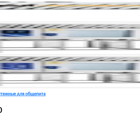
ытяжные для общепита
0