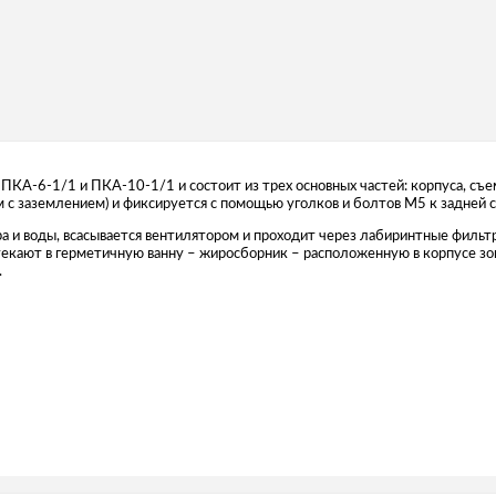
ПКА-6-1/1 и ПКА-10-1/1 и состоит из трех основных частей: корпуса, съе
м с заземлением) и фиксируется с помощью уголков и болтов М5 к задней 
а и воды, всасывается вентилятором и проходит через лабиринтные фильтр
кают в герметичную ванну – жиросборник – расположенную в корпусе зонт
.