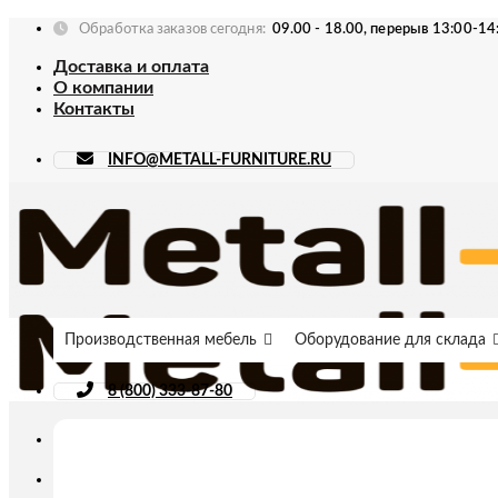
Skip
Обработка заказов сегодня:
09.00 - 18.00, перерыв 13:00-14
to
Доставка и оплата
content
О компании
Контакты
INFO@METALL-FURNITURE.RU
Производственная мебель
Оборудование для склада
8 (800) 333-87-80
Искать: