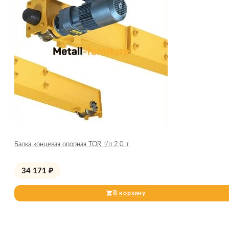
Балка концевая опорная TOR г/п 2,0 т
34 171
₽
В корзину