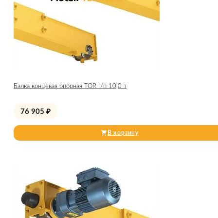
Балка концевая опорная TOR г/п 10,0 т
76 905
₽
В корзину