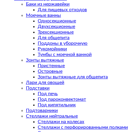
Баки из нержавейки
Для пищевых отходов
Моечные ванны
Односекционные
Двухсекционные
Трехсекционные
Для общепита
Поддоны в уборочную
Рукомойники
Тумбы с моечной ванной
Зонты вытяжные
Пристенные
Островные
Зонты вытяжные для общепита
Лари для овощей
Подставки
Под печь
Под пароконвектомат
Под кипятильник
Подтоварники
Стеллажи нейтральные
Стеллажи на колесах
Стеллажи с перфорированными полками