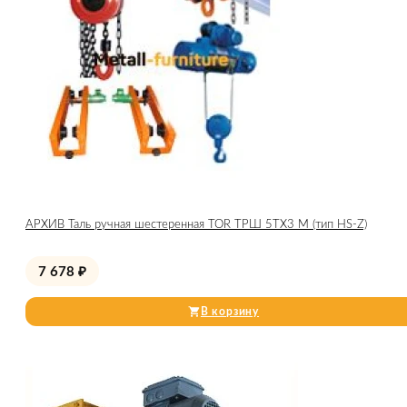
АРХИВ Таль ручная шестеренная TOR ТРШ 5ТХ3 М (тип HS-Z)
7 678
₽
В корзину