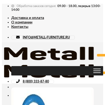
Skip
Обработка заказов сегодня:
09.00 - 18.00, перерыв 13:00-
to
14:00
content
Доставка и оплата
О компании
Контакты
INFO@METALL-FURNITURE.RU
8 (800) 333-87-80
Искать: