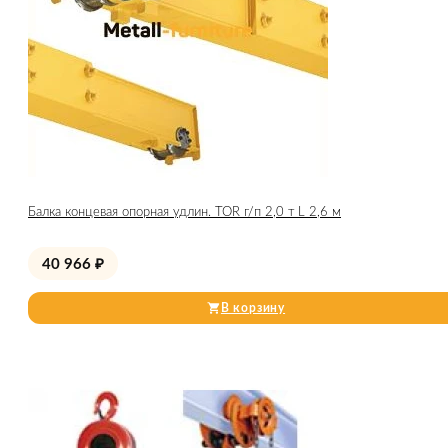
Балка концевая опорная удлин. TOR г/п 2,0 т L 2,6 м
40 966
₽
В корзину