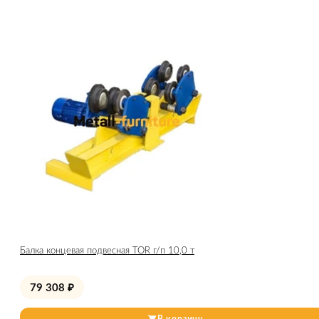
Балка концевая подвесная TOR г/п 10,0 т
79 308
₽