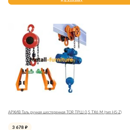
В корзину
АРХИВ Таль ручная шестеренная TOR ТРШ 0,5 ТХ6 М (тип HS-Z)
3 678
₽