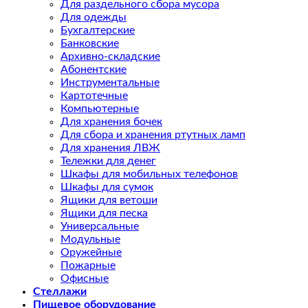
Для раздельного сбора мусора
Для одежды
Бухгалтерские
Банковские
Архивно-складские
Абонентские
Инструментальные
Картотечные
Компьютерные
Для хранения бочек
Для сбора и хранения ртутных ламп
Для хранения ЛВЖ
Тележки для денег
Шкафы для мобильных телефонов
Шкафы для сумок
Ящики для ветоши
Ящики для песка
Универсальные
Модульные
Оружейные
Пожарные
Офисные
Стеллажи
Пищевое оборудование