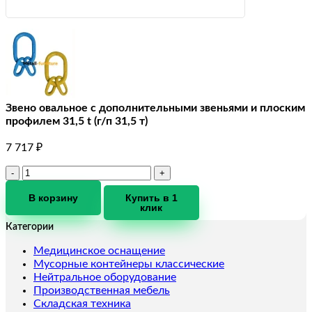
Звено овальное с дополнительными звеньями и плоским
профилем 31,5 t (г/п 31,5 т)
7 717
₽
Количество
товара
Звено
В корзину
Купить в 1
клик
овальное
с
Категории
дополнительными
звеньями
Медицинское оснащение
и
Мусорные контейнеры классические
плоским
Нейтральное оборудование
профилем
Производственная мебель
31,5
Складская техника