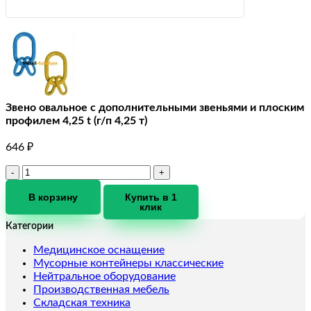
Звено овальное с дополнительными звеньями и плоским
профилем 4,25 t (г/п 4,25 т)
646
₽
Количество
товара
Звено
В корзину
Купить в 1
клик
овальное
с
Категории
дополнительными
звеньями
Медицинское оснащение
и
Мусорные контейнеры классические
плоским
Нейтральное оборудование
профилем
Производственная мебель
4,25
Складская техника