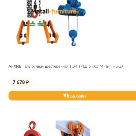
АРХИВ Таль ручная шестеренная TOR ТРШ 5ТХ3 М (тип HS-Z)
7 678
₽
В корзину