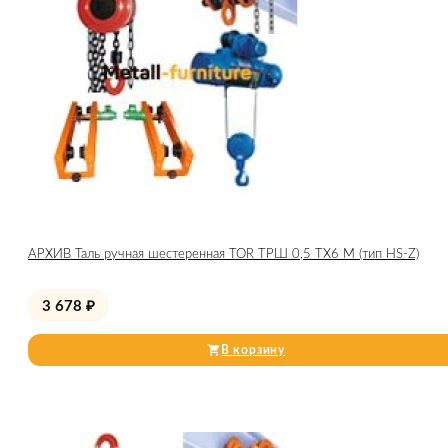
АРХИВ Таль ручная шестеренная TOR ТРШ 0,5 ТХ6 М (тип HS-Z)
3 678
₽
В корзину