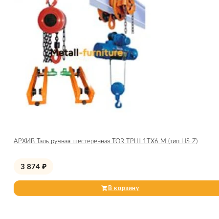
АРХИВ Таль ручная шестеренная TOR ТРШ 1ТХ6 М (тип HS-Z)
3 874
₽
В корзину