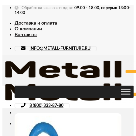
Skip
Обработка заказов сегодня:
09.00 - 18.00, перерыв 13:00-
to
14:00
content
Доставка и оплата
О компании
Контакты
INFO@METALL-FURNITURE.RU
8 (800) 333-87-80
Искать: