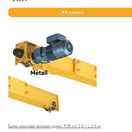
В корзину
Балка концевая опорная удлин. TOR г/п 3,0 т L 2,6 м