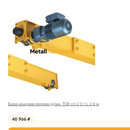
Балка концевая опорная удлин. TOR г/п 2,0 т L 2,6 м
40 966
₽