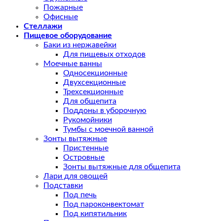
Пожарные
Офисные
Стеллажи
Пищевое оборудование
Баки из нержавейки
Для пищевых отходов
Моечные ванны
Односекционные
Двухсекционные
Трехсекционные
Для общепита
Поддоны в уборочную
Рукомойники
Тумбы с моечной ванной
Зонты вытяжные
Пристенные
Островные
Зонты вытяжные для общепита
Лари для овощей
Подставки
Под печь
Под пароконвектомат
Под кипятильник