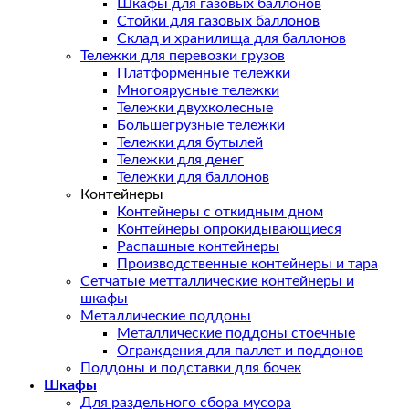
Шкафы для газовых баллонов
Стойки для газовых баллонов
Склад и хранилища для баллонов
Тележки для перевозки грузов
Платформенные тележки
Многоярусные тележки
Тележки двухколесные
Большегрузные тележки
Тележки для бутылей
Тележки для денег
Тележки для баллонов
Контейнеры
Контейнеры с откидным дном
Контейнеры опрокидывающиеся
Распашные контейнеры
Производственные контейнеры и тара
Сетчатые метталлические контейнеры и
шкафы
Металлические поддоны
Металлические поддоны стоечные
Ограждения для паллет и поддонов
Поддоны и подставки для бочек
Шкафы
Для раздельного сбора мусора