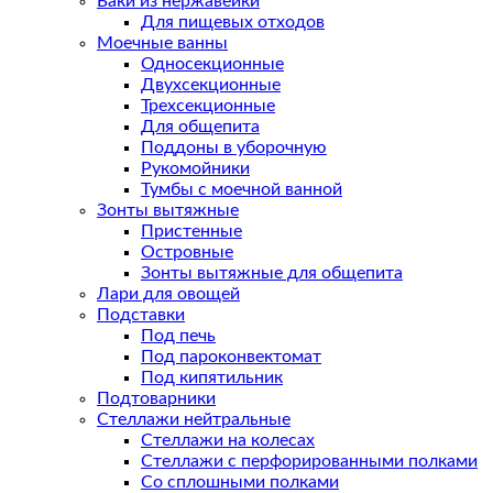
Баки из нержавейки
Для пищевых отходов
Моечные ванны
Односекционные
Двухсекционные
Трехсекционные
Для общепита
Поддоны в уборочную
Рукомойники
Тумбы с моечной ванной
Зонты вытяжные
Пристенные
Островные
Зонты вытяжные для общепита
Лари для овощей
Подставки
Под печь
Под пароконвектомат
Под кипятильник
Подтоварники
Стеллажи нейтральные
Стеллажи на колесах
Стеллажи с перфорированными полками
Со сплошными полками