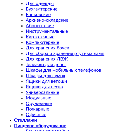
Для одежды
Бухгалтерские
Банковские
Архивно-складские
Абонентские
Инструментальные
Картотечные
Компьютерные
Для хранения бочек
Для сбора и хранения ртутных ламп
Для хранения ЛВЖ
Тележки для денег
Шкафы для мобильных телефонов
Шкафы для сумок
Ящики для ветоши
Ящики для песка
Универсальные
Модульные
Оружейные
Пожарные
Офисные
Стеллажи
Пищевое оборудование