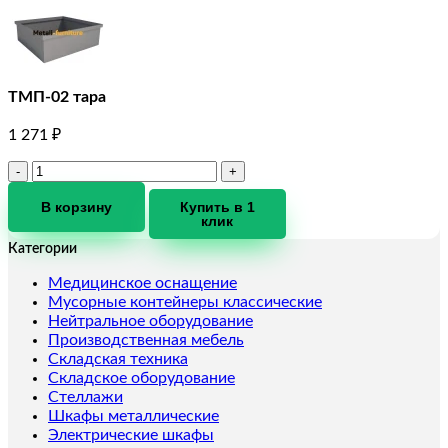
ТМП-02 тара
1 271
₽
Количество
товара
ТМП-02
В корзину
Купить в 1
клик
тара
Категории
Медицинское оснащение
Мусорные контейнеры классические
Нейтральное оборудование
Производственная мебель
Складская техника
Складское оборудование
Стеллажи
Шкафы металлические
Электрические шкафы