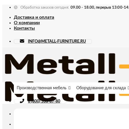
Skip
Обработка заказов сегодня:
09.00 - 18.00, перерыв 13:00-14
to
Доставка и оплата
content
О компании
Контакты
INFO@METALL-FURNITURE.RU
Производственная мебель
Оборудование для склада
8 (800) 333-87-80
Искать: