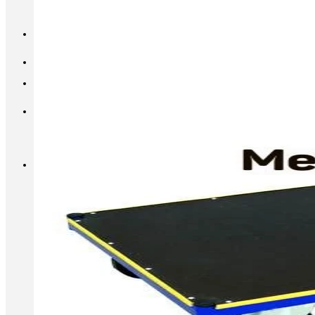
INFO@METALL-FURNITURE.RU
8 (800) 333-87-80
Корзина
Корзина пуста.