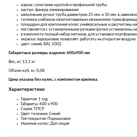
каркас: сочетание круглой и профильной трубы
настил: фанера ламинированная
наполнения ручки: труба диаметром 25 мм. и 30 мм. в зависимо
тележка снабжена запатентованным механизмом трансформаци
площадки для крепления колес универсальные и рассчитаны на
поставляется с установленными ручками (ручки установлены н
в комплекте полный набор метизов, для установки платформен
окраска: порошковая, позволяет работать на открытом воздухе
цвет: синий, RAL 5002.
Габаритные размеры изделия: 600х900 мм
Вес, кг: 13,1 кг
Объем куб. м.: 0,08
Цена указана без колес, с комплектом крепежа.
Характеристики
Гарантия: 1 год
Габариты: 600 х 900
Серия: ТПСР
Цвет тележки: Синий
Тип покрытия: Порошковое
Наличие колес: Доп опция