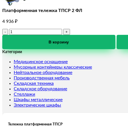
Платформенная тележка ТПСР 2 ФЛ
4 936
₽
Количество
товара
Платформенная
В корзину
тележка
Категории
ТПСР
2
Медицинское оснащение
ФЛ
Мусорные контейнеры классические
Нейтральное оборудование
Производственная мебель
Складская техника
Складское оборудование
Стеллажи
Шкафы металлические
Электрические шкафы
Тележка платформенная ТПСР