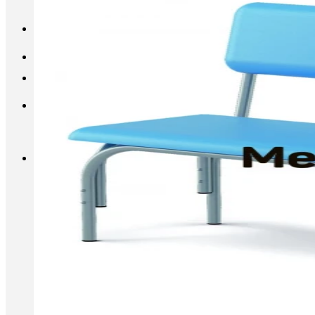
INFO@METALL-FURNITURE.RU
8 (800) 333-87-80
Корзина
Корзина пуста.