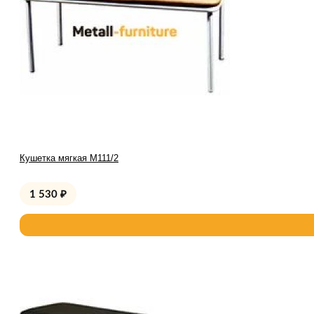
Кушетка мягкая М111/2
1 530
₽