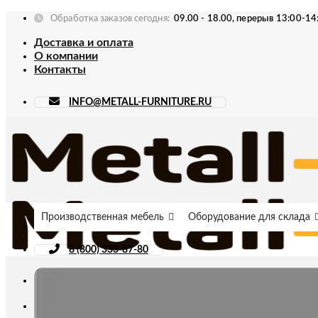
Skip
Обработка заказов сегодня:
09.00 - 18.00, перерыв 13:00-14
to
Доставка и оплата
content
О компании
Контакты
INFO@METALL-FURNITURE.RU
Производственная мебель
Оборудование для склада
8 (800) 333-87-80
Искать: