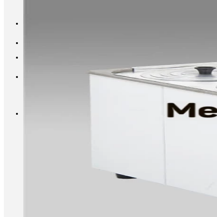
INFO@METALL-FURNITURE.RU
8 (800) 333-87-80
Корзина
Корзина пуста.