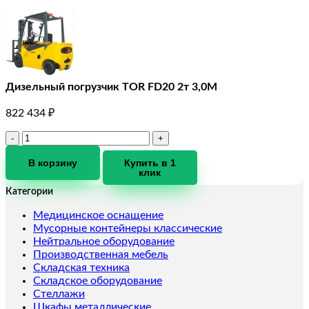
Дизельный погрузчик TOR FD20 2т 3,0M
822 434
₽
Количество
товара
Дизельный
В корзину
Купить в 1
клик
погрузчик
TOR
Категории
FD20
2т
Медицинское оснащение
3,0M
Мусорные контейнеры классические
Нейтральное оборудование
Производственная мебель
Складская техника
Складское оборудование
Стеллажи
Шкафы металлические