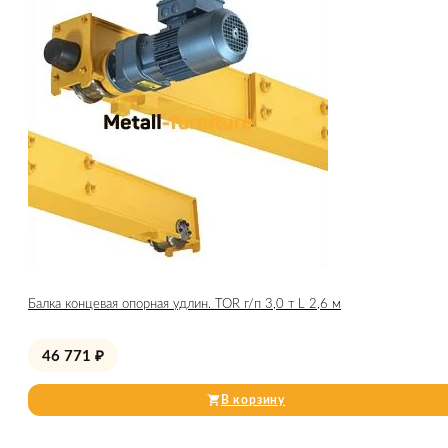
Балка концевая опорная удлин. TOR г/п 3,0 т L 2,6 м
46 771
₽
В корзину