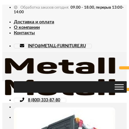
Skip
Обработка заказов сегодня:
09.00 - 18.00, перерыв 13:00-
to
14:00
content
Доставка и оплата
О компании
Контакты
INFO@METALL-FURNITURE.RU
8 (800) 333-87-80
Искать: