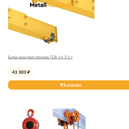
Балка концевая опорная TOR г/п 3,0 т
43 303
₽
В корзину