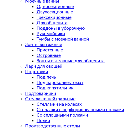
Моечные ванны
Односекционные
Двухсекционные
Трехсекционные
Для общепита
Поддоны в уборочную
Рукомойники
Тумбы с моечной ванной
Зонты вытяжные
Пристенные
Островные
Зонты вытяжные для общепита
Лари для овощей
Подставки
Под печь
Под пароконвектомат
Под кипятильник
Подтоварники
Стеллажи нейтральные
Стеллажи на колесах
Стеллажи с перфорированными полками
Со сплошными полками
Полки
Производственные столы