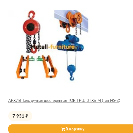
АРХИВ Таль ручная шестеренная TOR ТРШ 3ТХ6 М (тип HS-Z)
7 931
₽
В корзину