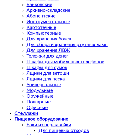
Банковские
Архивно-складские
Абонентские
Инструментальные
Картотечные
Компьютерные
Для хранения бочек
Для сбора и хранения ртутных ламп
Для хранения ЛВЖ
Тележки для денег
Шкафы для мобильных телефонов
Шкафы для сумок
Ящики для ветоши
Ящики для песка
Универсальные
Модульные
Оружейные
Пожарные
Офисные
Стеллажи
Пищевое оборудование
Баки из нержавейки
Для пищевых отходов