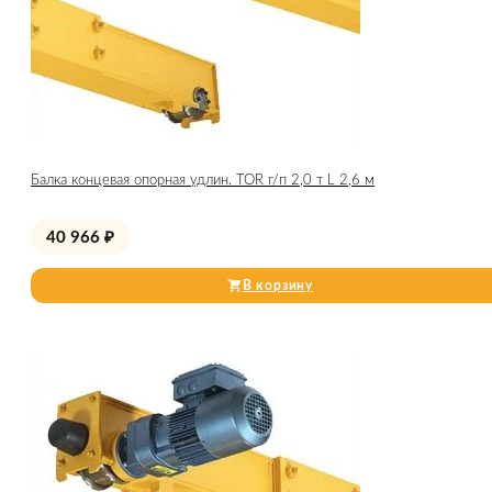
Балка концевая опорная удлин. TOR г/п 2,0 т L 2,6 м
40 966
₽
В корзину