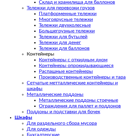
Склад и хранилища для баллонов
Тележки для перевозки грузов
Платформенные тележки
Многоярусные тележки
Тележки двухколесные
Большегрузные тележки
Тележки для бутылей
Тележки для денег
Тележки для баллонов
Контейнеры
Контейнеры с откидным дном
Контейнеры опрокидывающиеся
Распашные контейнеры
Производственные контейнеры и тара
Сетчатые метталлические контейнеры и
шкафы
Металлические поддоны
Металлические поддоны стоечные
Ограждения для паллет и поддонов
Поддоны и подставки для бочек
Шкафы
Для раздельного сбора мусора
Для одежды
Бухгалтерские