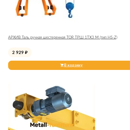
АРХИВ Таль ручная шестеренная TOR ТРШ 1ТХ3 М (тип HS-Z)
2 929
₽
В корзину