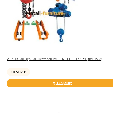
АРХИВ Таль ручная шестеренная TOR ТРШ 5ТХ6 М (тип HS-Z)
10 907
₽
В корзину