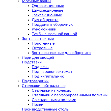
Моечные ванны
Односекционные
Двухсекционные
Трехсекционные
Для общепита
Поддоны в уборочную
Рукомойники
Тумбы с моечной ванной
Зонты вытяжные
Пристенные
Островные
Зонты вытяжные для общепита
Лари для овощей
Подставки
Под печь
Под пароконвектомат
Под кипятильник
Подтоварники
Стеллажи нейтральные
Стеллажи на колесах
Стеллажи с перфорированными полками
Со сплошными полками
Полки
Производственные столы