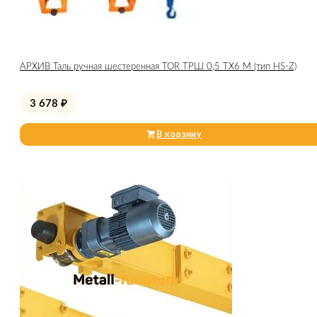
АРХИВ Таль ручная шестеренная TOR ТРШ 0,5 ТХ6 М (тип HS-Z)
3 678
₽
В корзину