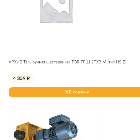
АРХИВ Таль ручная шестеренная TOR ТРШ 2ТХ3 М (тип HS-Z)
4 359
₽
В корзину