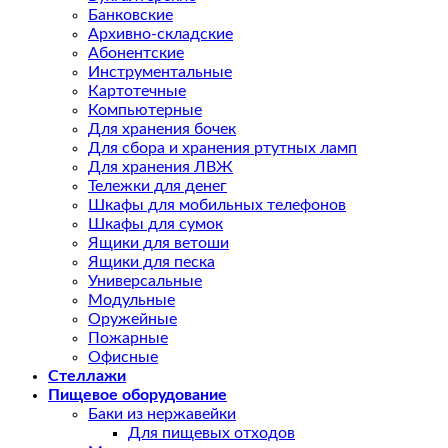
Банковские
Архивно-складские
Абонентские
Инструментальные
Картотечные
Компьютерные
Для хранения бочек
Для сбора и хранения ртутных ламп
Для хранения ЛВЖ
Тележки для денег
Шкафы для мобильных телефонов
Шкафы для сумок
Ящики для ветоши
Ящики для песка
Универсальные
Модульные
Оружейные
Пожарные
Офисные
Стеллажи
Пищевое оборудование
Баки из нержавейки
Для пищевых отходов