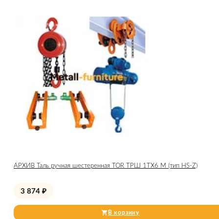
АРХИВ Таль ручная шестеренная TOR ТРШ 1ТХ6 М (тип HS-Z)
3 874
₽
В корзину