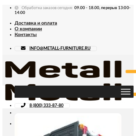
Skip
Обработка заказов сегодня:
09.00 - 18.00, перерыв 13:00-
to
14:00
content
Доставка и оплата
О компании
Контакты
INFO@METALL-FURNITURE.RU
8 (800) 333-87-80
Искать: