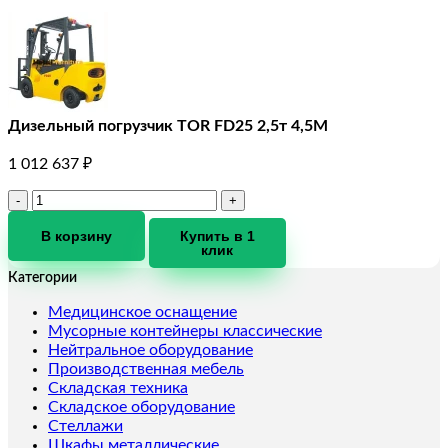
Дизельный погрузчик TOR FD25 2,5т 4,5M
1 012 637
₽
Количество
товара
Дизельный
В корзину
Купить в 1
клик
погрузчик
TOR
Категории
FD25
2,5т
Медицинское оснащение
4,5M
Мусорные контейнеры классические
Нейтральное оборудование
Производственная мебель
Складская техника
Складское оборудование
Стеллажи
Шкафы металлические