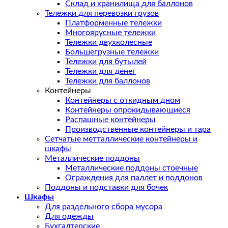
Склад и хранилища для баллонов
Тележки для перевозки грузов
Платформенные тележки
Многоярусные тележки
Тележки двухколесные
Большегрузные тележки
Тележки для бутылей
Тележки для денег
Тележки для баллонов
Контейнеры
Контейнеры с откидным дном
Контейнеры опрокидывающиеся
Распашные контейнеры
Производственные контейнеры и тара
Сетчатые метталлические контейнеры и
шкафы
Металлические поддоны
Металлические поддоны стоечные
Ограждения для паллет и поддонов
Поддоны и подставки для бочек
Шкафы
Для раздельного сбора мусора
Для одежды
Бухгалтерские