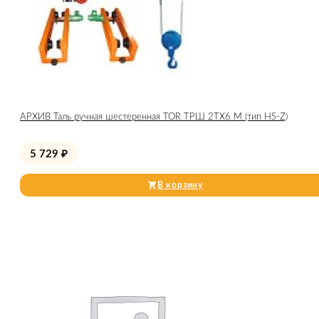
АРХИВ Таль ручная шестеренная TOR ТРШ 2ТХ6 М (тип HS-Z)
5 729
₽
В корзину