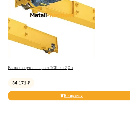
Балка концевая опорная TOR г/п 2,0 т
34 171
₽
В корзину