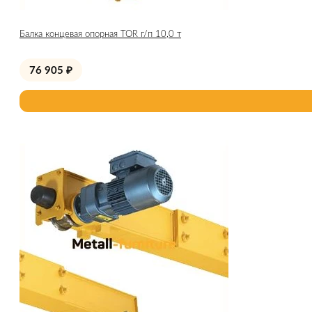
Балка концевая опорная TOR г/п 10,0 т
76 905
₽