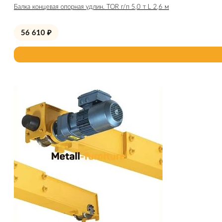
Балка концевая опорная удлин. TOR г/п 5,0 т L 2,6 м
56 610
₽