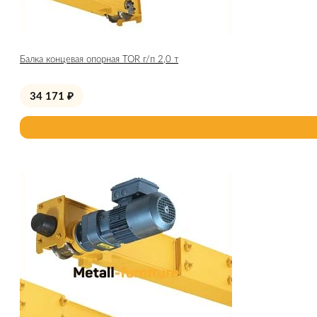
Балка концевая опорная TOR г/п 2,0 т
34 171
₽