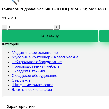
Гайколом гидравлический TOR HHQ-4150 35т, М27-М33
31 781
₽
Количество
товара
Гайколом
В корзину
гидравлический
Категории
TOR
HHQ-
Медицинское оснащение
4150
Мусорные контейнеры классические
35т,
Нейтральное оборудование
М27-
Производственная мебель
М33
Складская техника
Складское оборудование
Стеллажи
Шкафы металлические
Электрические шкафы
Характеристики