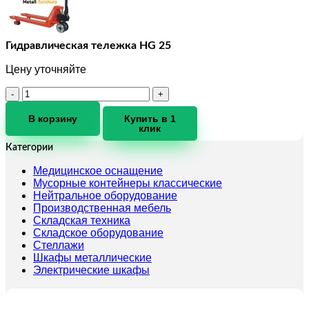
Гидравлическая тележка HG 25
Цену уточняйте
Количество
товара
Гидравлическая
В корзину
Купить в 1
клик
тележка
HG
Категории
25
Медицинское оснащение
Мусорные контейнеры классические
Нейтральное оборудование
Производственная мебель
Складская техника
Складское оборудование
Стеллажи
Шкафы металлические
Электрические шкафы