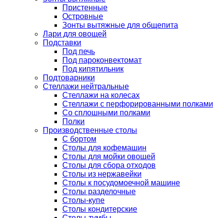
Пристенные
Островные
Зонты вытяжные для общепита
Лари для овощей
Подставки
Под печь
Под пароконвектомат
Под кипятильник
Подтоварники
Стеллажи нейтральные
Стеллажи на колесах
Стеллажи с перфорированными полками
Со сплошными полками
Полки
Производственные столы
С бортом
Столы для кофемашин
Столы для мойки овощей
Столы для сбора отходов
Столы из нержавейки
Столы к посудомоечной машине
Столы разделочные
Столы-купе
Столы кондитерские
Столы-тумбы