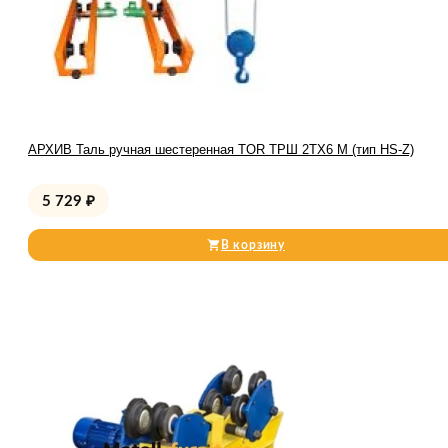
АРХИВ Таль ручная шестеренная TOR ТРШ 2ТХ6 М (тип HS-Z)
5 729
₽
В корзину