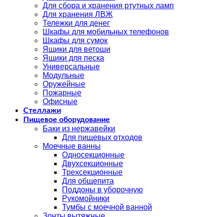
Для сбора и хранения ртутных ламп
Для хранения ЛВЖ
Тележки для денег
Шкафы для мобильных телефонов
Шкафы для сумок
Ящики для ветоши
Ящики для песка
Универсальные
Модульные
Оружейные
Пожарные
Офисные
Стеллажи
Пищевое оборудование
Баки из нержавейки
Для пищевых отходов
Моечные ванны
Односекционные
Двухсекционные
Трехсекционные
Для общепита
Поддоны в уборочную
Рукомойники
Тумбы с моечной ванной
Зонты вытяжные