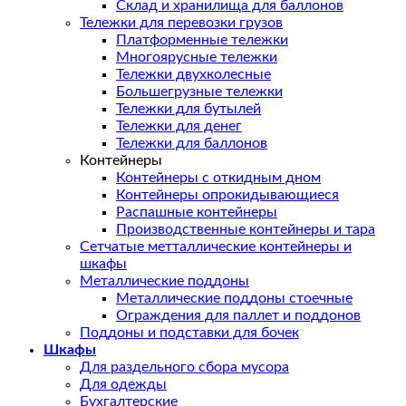
Склад и хранилища для баллонов
Тележки для перевозки грузов
Платформенные тележки
Многоярусные тележки
Тележки двухколесные
Большегрузные тележки
Тележки для бутылей
Тележки для денег
Тележки для баллонов
Контейнеры
Контейнеры с откидным дном
Контейнеры опрокидывающиеся
Распашные контейнеры
Производственные контейнеры и тара
Сетчатые метталлические контейнеры и
шкафы
Металлические поддоны
Металлические поддоны стоечные
Ограждения для паллет и поддонов
Поддоны и подставки для бочек
Шкафы
Для раздельного сбора мусора
Для одежды
Бухгалтерские