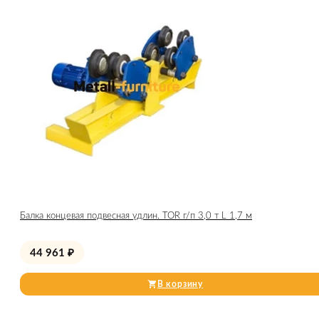
Балка концевая подвесная удлин. TOR г/п 3,0 т L 1,7 м
44 961
₽
В корзину