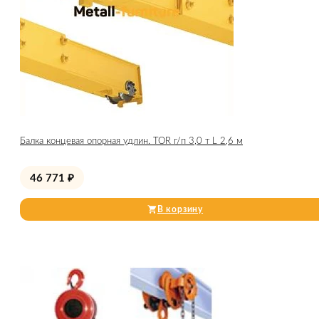
Балка концевая опорная удлин. TOR г/п 3,0 т L 2,6 м
46 771
₽
В корзину