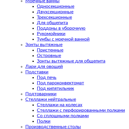
Моечные ванны
Односекционные
Двухсекционные
Трехсекционные
Для общепита
Поддоны в уборочную
Рукомойники
Тумбы с моечной ванной
Зонты вытяжные
Пристенные
Островные
Зонты вытяжные для общепита
Лари для овощей
Подставки
Под печь
Под пароконвектомат
Под кипятильник
Подтоварники
Стеллажи нейтральные
Стеллажи на колесах
Стеллажи с перфорированными полками
Со сплошными полками
Полки
Производственные столы