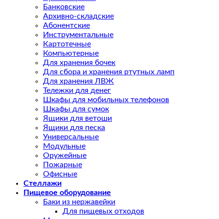
Банковские
Архивно-складские
Абонентские
Инструментальные
Картотечные
Компьютерные
Для хранения бочек
Для сбора и хранения ртутных ламп
Для хранения ЛВЖ
Тележки для денег
Шкафы для мобильных телефонов
Шкафы для сумок
Ящики для ветоши
Ящики для песка
Универсальные
Модульные
Оружейные
Пожарные
Офисные
Стеллажи
Пищевое оборудование
Баки из нержавейки
Для пищевых отходов