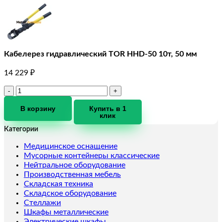
Кабелерез гидравлический TOR HHD-50 10т, 50 мм
14 229
₽
Количество
товара
Кабелерез
В корзину
Купить в 1
клик
гидравлический
TOR
Категории
HHD-
50
Медицинское оснащение
10т,
Мусорные контейнеры классические
50
Нейтральное оборудование
мм
Производственная мебель
Складская техника
Складское оборудование
Стеллажи
Шкафы металлические
Электрические шкафы