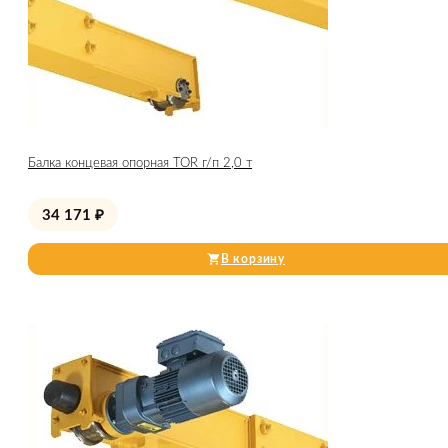
Балка концевая опорная TOR г/п 2,0 т
34 171
₽
В корзину