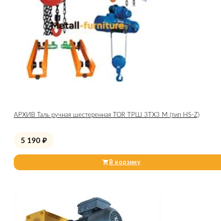
АРХИВ Таль ручная шестеренная TOR ТРШ 3ТХ3 М (тип HS-Z)
5 190
₽
В корзину