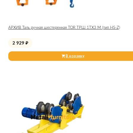
АРХИВ Таль ручная шестеренная TOR ТРШ 1ТХ3 М (тип HS-Z)
2 929
₽
В корзину