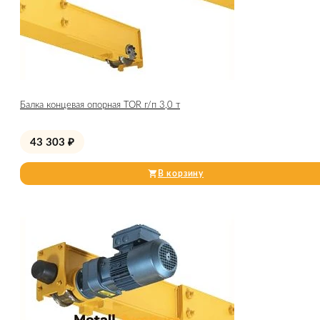
Балка концевая опорная TOR г/п 3,0 т
43 303
₽
В корзину