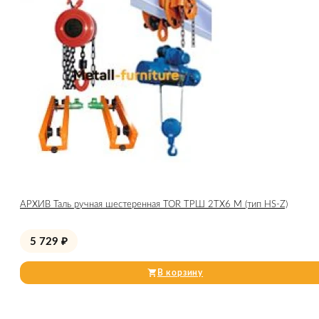
АРХИВ Таль ручная шестеренная TOR ТРШ 2ТХ6 М (тип HS-Z)
5 729
₽
В корзину