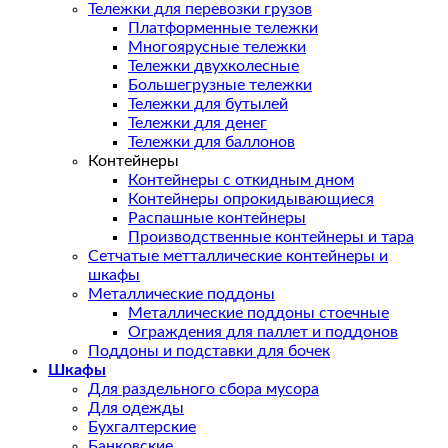
Тележки для перевозки грузов
Платформенные тележки
Многоярусные тележки
Тележки двухколесные
Большегрузные тележки
Тележки для бутылей
Тележки для денег
Тележки для баллонов
Контейнеры
Контейнеры с откидным дном
Контейнеры опрокидывающиеся
Распашные контейнеры
Производственные контейнеры и тара
Сетчатые метталлические контейнеры и
шкафы
Металлические поддоны
Металлические поддоны стоечные
Ограждения для паллет и поддонов
Поддоны и подставки для бочек
Шкафы
Для раздельного сбора мусора
Для одежды
Бухгалтерские
Банковские