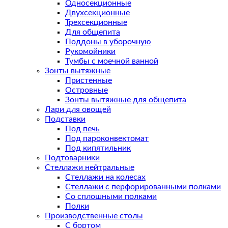
Односекционные
Двухсекционные
Трехсекционные
Для общепита
Поддоны в уборочную
Рукомойники
Тумбы с моечной ванной
Зонты вытяжные
Пристенные
Островные
Зонты вытяжные для общепита
Лари для овощей
Подставки
Под печь
Под пароконвектомат
Под кипятильник
Подтоварники
Стеллажи нейтральные
Стеллажи на колесах
Стеллажи с перфорированными полками
Со сплошными полками
Полки
Производственные столы
С бортом