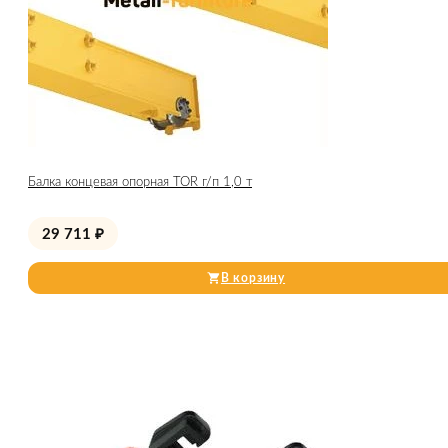
Балка концевая опорная TOR г/п 1,0 т
29 711
₽
В корзину