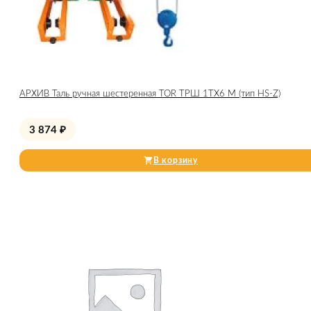
АРХИВ Таль ручная шестеренная TOR ТРШ 1ТХ6 М (тип HS-Z)
3 874
₽
В корзину