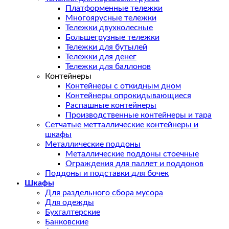
Платформенные тележки
Многоярусные тележки
Тележки двухколесные
Большегрузные тележки
Тележки для бутылей
Тележки для денег
Тележки для баллонов
Контейнеры
Контейнеры с откидным дном
Контейнеры опрокидывающиеся
Распашные контейнеры
Производственные контейнеры и тара
Сетчатые метталлические контейнеры и
шкафы
Металлические поддоны
Металлические поддоны стоечные
Ограждения для паллет и поддонов
Поддоны и подставки для бочек
Шкафы
Для раздельного сбора мусора
Для одежды
Бухгалтерские
Банковские