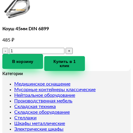
Коуш 45мм DIN 6899
485
₽
Количество
товара
Коуш
В корзину
Купить в 1
клик
45мм
DIN
Категории
6899
Медицинское оснащение
Мусорные контейнеры классические
Нейтральное оборудование
Производственная мебель
Складская техника
Складское оборудование
Стеллажи
Шкафы металлические
Электрические шкафы