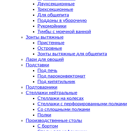
Двухсекционные
Трехсекционные
Для общепита
Поддоны в уборочную
Рукомойники
Тумбы с моечной ванной
Зонты вытяжные
Пристенные
Островные
Зонты вытяжные для общепита
Лари для овощей
Подставки
Под печь
Под пароконвектомат
Под кипятильник
Подтоварники
Стеллажи нейтральные
Стеллажи на колесах
Стеллажи с перфорированными полками
Со сплошными полками
Полки
Производственные столы
С бортом