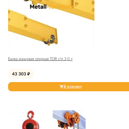
Балка концевая опорная TOR г/п 3,0 т
43 303
₽
В корзину