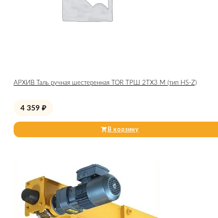
АРХИВ Таль ручная шестеренная TOR ТРШ 2ТХ3 М (тип HS-Z)
4 359
₽
В корзину