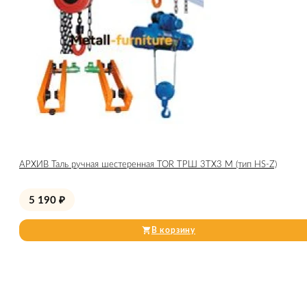
АРХИВ Таль ручная шестеренная TOR ТРШ 3ТХ3 М (тип HS-Z)
5 190
₽
В корзину