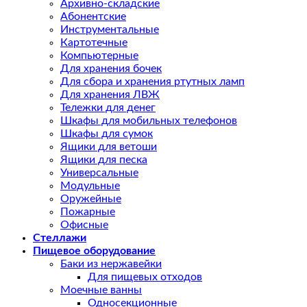
Архивно-складские
Абонентские
Инструментальные
Картотечные
Компьютерные
Для хранения бочек
Для сбора и хранения ртутных ламп
Для хранения ЛВЖ
Тележки для денег
Шкафы для мобильных телефонов
Шкафы для сумок
Ящики для ветоши
Ящики для песка
Универсальные
Модульные
Оружейные
Пожарные
Офисные
Стеллажи
Пищевое оборудование
Баки из нержавейки
Для пищевых отходов
Моечные ванны
Односекционные